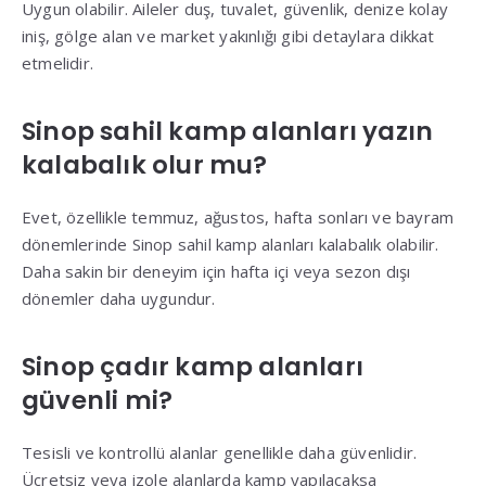
Uygun olabilir. Aileler duş, tuvalet, güvenlik, denize kolay
iniş, gölge alan ve market yakınlığı gibi detaylara dikkat
etmelidir.
Sinop sahil kamp alanları yazın
kalabalık olur mu?
Evet, özellikle temmuz, ağustos, hafta sonları ve bayram
dönemlerinde Sinop sahil kamp alanları kalabalık olabilir.
Daha sakin bir deneyim için hafta içi veya sezon dışı
dönemler daha uygundur.
Sinop çadır kamp alanları
güvenli mi?
Tesisli ve kontrollü alanlar genellikle daha güvenlidir.
Ücretsiz veya izole alanlarda kamp yapılacaksa