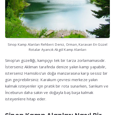
Sinop Kamp Alanları Rehberi: Deniz, Orman, Karavan En Güzel
Rotalar Ayancık Akgöl Kamp Alanları
Sinop’un güzelliği, kampçıyı tek bir tarza zorlamamasıdır.
İsterseniz Akliman tarafında denize yakın kamp yapabilir,
isterseniz Hamsilos’un doğa manzarasına karşı sessiz bir
gün geçirebilirsiniz. Karakum çevresi merkeze yakın
kalmak isteyenler için pratik bir rota sunarken, Sarıkum ve
İnceburun daha sakin ve doğayla baş başa kalmak
isteyenlere hitap eder.