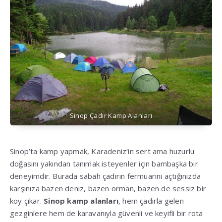
Sinop Çadır Kamp Alanları
Sinop’ta kamp yapmak, Karadeniz’in sert ama huzurlu
doğasını yakından tanımak isteyenler için bambaşka bir
deneyimdir. Burada sabah çadırın fermuarını açtığınızda
karşınıza bazen deniz, bazen orman, bazen de sessiz bir
koy çıkar.
Sinop kamp alanları
, hem çadırla gelen
gezginlere hem de karavanıyla güvenli ve keyifli bir rota