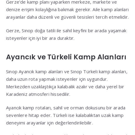
Gerze’de kamp planı yaparken merkeze, markete ve
denize erişim kolaylığına bakmak gerekir. Aile kamp alanları
arayanlar daha düzenli ve güvenli tesisleri tercih etmelidir.
Gerze, Sinop doğa tatili ile sahil keyfini bir arada yaşamak
isteyenler için iyi bir ara duraktır.
Ayancık ve Türkeli Kamp Alanları
Sinop Ayancık kamp alanları ve Sinop Türkeli kamp alanları,
daha uzun rota yapmak isteyenler için uygundur.
Merkezden uzaklaştıkça kalabalık azalır ve daha yerel bir
Karadeniz atmosferi hissedilir.
Ayancık kamp rotaları, sahil ve orman dokusunu bir arada
sevenlere hitap eder. Türkeli ise kalabalıktan uzak kamp
deneyimi arayanlar için değerlendirilebilir.