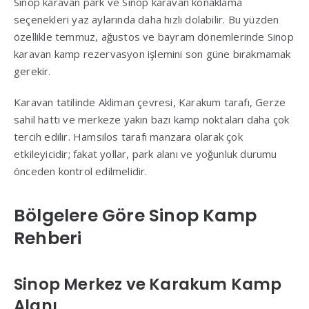
Sinop karavan park ve Sinop karavan konaklama
seçenekleri yaz aylarında daha hızlı dolabilir. Bu yüzden
özellikle temmuz, ağustos ve bayram dönemlerinde Sinop
karavan kamp rezervasyon işlemini son güne bırakmamak
gerekir.
Karavan tatilinde Akliman çevresi, Karakum tarafı, Gerze
sahil hattı ve merkeze yakın bazı kamp noktaları daha çok
tercih edilir. Hamsilos tarafı manzara olarak çok
etkileyicidir; fakat yollar, park alanı ve yoğunluk durumu
önceden kontrol edilmelidir.
Bölgelere Göre Sinop Kamp
Rehberi
Sinop Merkez ve Karakum Kamp
Alanı