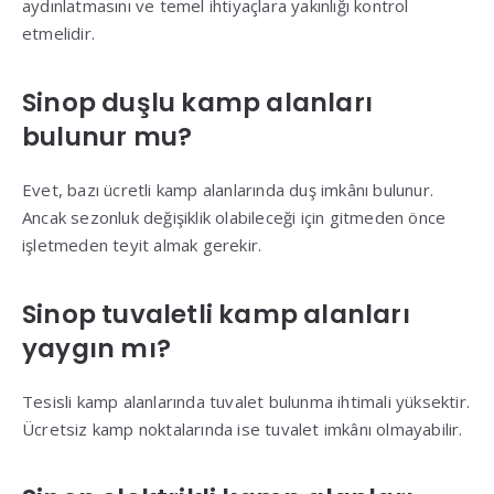
aydınlatmasını ve temel ihtiyaçlara yakınlığı kontrol
etmelidir.
Sinop duşlu kamp alanları
bulunur mu?
Evet, bazı ücretli kamp alanlarında duş imkânı bulunur.
Ancak sezonluk değişiklik olabileceği için gitmeden önce
işletmeden teyit almak gerekir.
Sinop tuvaletli kamp alanları
yaygın mı?
Tesisli kamp alanlarında tuvalet bulunma ihtimali yüksektir.
Ücretsiz kamp noktalarında ise tuvalet imkânı olmayabilir.