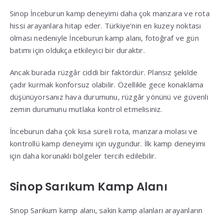
Sinop İnceburun kamp deneyimi daha çok manzara ve rota
hissi arayanlara hitap eder. Türkiye’nin en kuzey noktası
olması nedeniyle İnceburun kamp alanı, fotoğraf ve gün
batımı için oldukça etkileyici bir duraktır.
Ancak burada rüzgâr ciddi bir faktördür. Plansız şekilde
çadır kurmak konforsuz olabilir. Özellikle gece konaklama
düşünüyorsanız hava durumunu, rüzgâr yönünü ve güvenli
zemin durumunu mutlaka kontrol etmelisiniz.
İnceburun daha çok kısa süreli rota, manzara molası ve
kontrollü kamp deneyimi için uygundur. İlk kamp deneyimi
için daha korunaklı bölgeler tercih edilebilir.
Sinop Sarıkum Kamp Alanı
Sinop Sarıkum kamp alanı, sakin kamp alanları arayanların