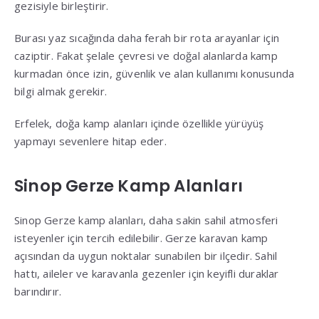
gezisiyle birleştirir.
Burası yaz sıcağında daha ferah bir rota arayanlar için
caziptir. Fakat şelale çevresi ve doğal alanlarda kamp
kurmadan önce izin, güvenlik ve alan kullanımı konusunda
bilgi almak gerekir.
Erfelek, doğa kamp alanları içinde özellikle yürüyüş
yapmayı sevenlere hitap eder.
Sinop Gerze Kamp Alanları
Sinop Gerze kamp alanları, daha sakin sahil atmosferi
isteyenler için tercih edilebilir. Gerze karavan kamp
açısından da uygun noktalar sunabilen bir ilçedir. Sahil
hattı, aileler ve karavanla gezenler için keyifli duraklar
barındırır.