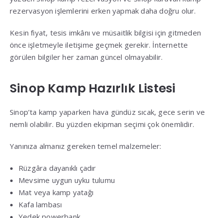
rezervasyon işlemlerini erken yapmak daha doğru olur.
Kesin fiyat, tesis imkânı ve müsaitlik bilgisi için gitmeden
önce işletmeyle iletişime geçmek gerekir. İnternette
görülen bilgiler her zaman güncel olmayabilir.
Sinop Kamp Hazırlık Listesi
Sinop’ta kamp yaparken hava gündüz sıcak, gece serin ve
nemli olabilir. Bu yüzden ekipman seçimi çok önemlidir.
Yanınıza almanız gereken temel malzemeler:
Rüzgâra dayanıklı çadır
Mevsime uygun uyku tulumu
Mat veya kamp yatağı
Kafa lambası
Yedek powerbank