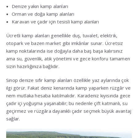
Denize yakın kamp alanları
Orman ve doğa kamp alanları
Karavan ve çadır için tesisli kamp alanları
Ücretli kamp alanları genellikle duş, tuvalet, elektrik,
otopark ve bazen market gibi imkânlar sunar. Ücretsiz
kamp noktalarında ise doğayla daha baş başa kalırsınız
ama su, güvenlik, atık yönetimi ve gece konforu tamamen
sizin hazırlığınıza bağlıdır.
Sinop denize sıfır kamp alanları özellikle yaz aylarında çok
ilgi görür. Fakat deniz kenarında kamp yaparken rüzgâr ve
nem mutlaka hesaba katılmalıdır. Karadeniz kıyısında gece
çadır içi yoğuşma yaşanabilir; bu nedenle çift katmanlı, su
geçirmez ve rüzgâra dayanıklı çadır seçmek büyük avantaj
sağlar.