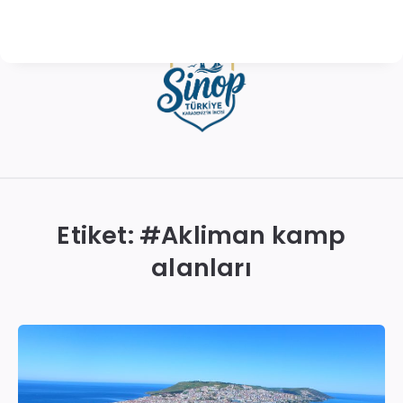
Sinop
Otelleri
|
Etiket: #
Akliman kamp
En
alanları
İyi
Konaklama
Seçenekleri
ve