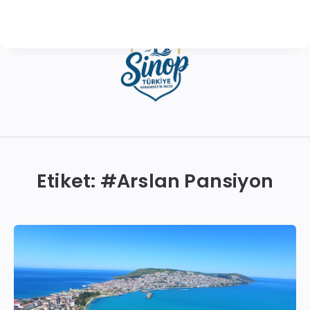
Sinop
Otelleri
|
Etiket: #
Arslan Pansiyon
En
İyi
Konaklama
Seçenekleri
ve