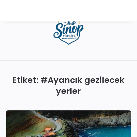
Sinop
Otelleri
|
Etiket: #
Ayancık gezilecek
En
yerler
İyi
Konaklama
Seçenekleri
ve