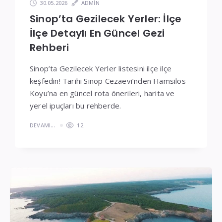
30.05.2026
ADMIN
Sinop’ta Gezilecek Yerler: İlçe
İlçe Detaylı En Güncel Gezi
Rehberi
Sinop’ta Gezilecek Yerler listesini ilçe ilçe
keşfedin! Tarihi Sinop Cezaevi’nden Hamsilos
Koyu’na en güncel rota önerileri, harita ve
yerel ipuçları bu rehberde.
DEVAMI...
12