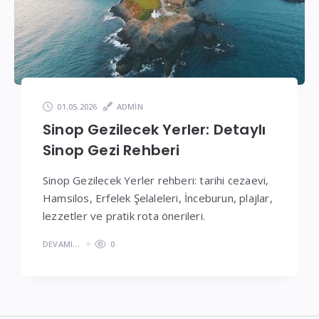
01.05.2026
ADMIN
Sinop Gezilecek Yerler: Detaylı
Sinop Gezi Rehberi
Sinop Gezilecek Yerler rehberi: tarihi cezaevi,
Hamsilos, Erfelek Şelaleleri, İnceburun, plajlar,
lezzetler ve pratik rota önerileri.
DEVAMI...
0