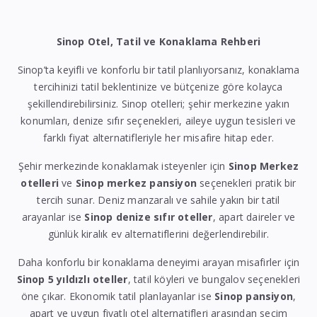
Sinop Otel, Tatil ve Konaklama Rehberi
Sinop’ta keyifli ve konforlu bir tatil planlıyorsanız, konaklama
tercihinizi tatil beklentinize ve bütçenize göre kolayca
şekillendirebilirsiniz. Sinop otelleri; şehir merkezine yakın
konumları, denize sıfır seçenekleri, aileye uygun tesisleri ve
farklı fiyat alternatifleriyle her misafire hitap eder.
Şehir merkezinde konaklamak isteyenler için
Sinop Merkez
otelleri
ve
Sinop merkez pansiyon
seçenekleri pratik bir
tercih sunar. Deniz manzaralı ve sahile yakın bir tatil
arayanlar ise
Sinop denize sıfır oteller
, apart daireler ve
günlük kiralık ev alternatiflerini değerlendirebilir.
Daha konforlu bir konaklama deneyimi arayan misafirler için
Sinop 5 yıldızlı oteller
, tatil köyleri ve bungalov seçenekleri
öne çıkar. Ekonomik tatil planlayanlar ise
Sinop pansiyon
,
apart ve uygun fiyatlı otel alternatifleri arasından seçim