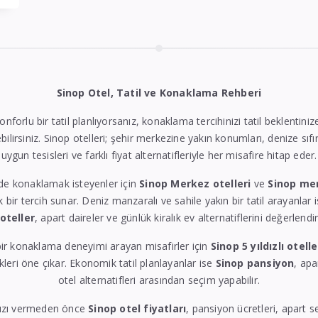
Sinop Otel, Tatil ve Konaklama Rehberi
konforlu bir tatil planlıyorsanız, konaklama tercihinizi tatil beklentin
bilirsiniz. Sinop otelleri; şehir merkezine yakın konumları, denize sıfı
uygun tesisleri ve farklı fiyat alternatifleriyle her misafire hitap eder.
de konaklamak isteyenler için
Sinop Merkez otelleri
ve
Sinop me
k bir tercih sunar. Deniz manzaralı ve sahile yakın bir tatil arayanlar 
 oteller
, apart daireler ve günlük kiralık ev alternatiflerini değerlendire
ir konaklama deneyimi arayan misafirler için
Sinop 5 yıldızlı otelle
eri öne çıkar. Ekonomik tatil planlayanlar ise
Sinop pansiyon
, apa
otel alternatifleri arasından seçim yapabilir.
ızı vermeden önce
Sinop otel fiyatları
, pansiyon ücretleri, apart 