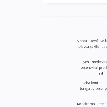
Sinop’ta keyifli ve 
kolayca şekillendire
Şehir merkezin
seçenekleri prati
sıfır
Daha konforlu b
bungalov seçenekl
Konaklama kararın