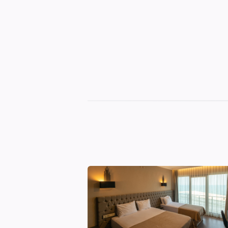
Sinop
Otelleri
|
En
İyi
Konaklama
Seçenekleri