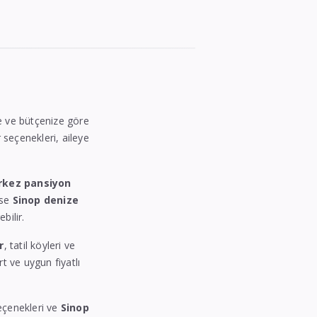
ize ve bütçenize göre
r seçenekleri, aileye
rkez pansiyon
ise
Sinop denize
bilir.
r
, tatil köyleri ve
rt ve uygun fiyatlı
seçenekleri ve
Sinop