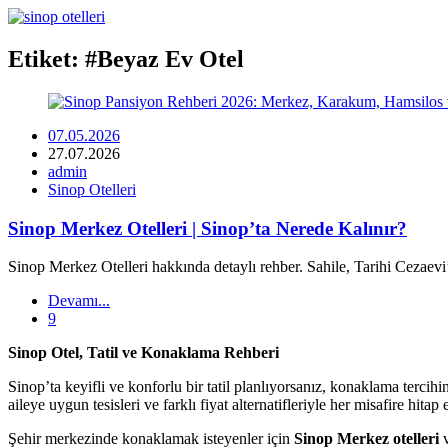
Sinop
Etiket: #
Beyaz Ev Otel
Otelleri
|
07.05.2026
En
27.07.2026
admin
İyi
Sinop Otelleri
Konaklama
Sinop Merkez Otelleri | Sinop’ta Nerede Kalınır?
Seçenekleri
Sinop Merkez Otelleri hakkında detaylı rehber. Sahile, Tarihi Cezaevi’
ve
Devamı...
9
Fiyatlar
Sinop Otel, Tatil ve Konaklama Rehberi
Sinop’ta keyifli ve konforlu bir tatil planlıyorsanız, konaklama tercihin
aileye uygun tesisleri ve farklı fiyat alternatifleriyle her misafire hitap 
Şehir merkezinde konaklamak isteyenler için
Sinop Merkez otelleri