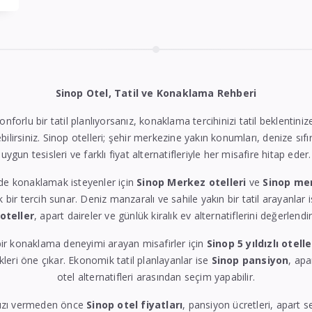
Sinop Otel, Tatil ve Konaklama Rehberi
konforlu bir tatil planlıyorsanız, konaklama tercihinizi tatil beklentin
bilirsiniz. Sinop otelleri; şehir merkezine yakın konumları, denize sıfı
uygun tesisleri ve farklı fiyat alternatifleriyle her misafire hitap eder.
de konaklamak isteyenler için
Sinop Merkez otelleri
ve
Sinop me
k bir tercih sunar. Deniz manzaralı ve sahile yakın bir tatil arayanlar 
 oteller
, apart daireler ve günlük kiralık ev alternatiflerini değerlendire
ir konaklama deneyimi arayan misafirler için
Sinop 5 yıldızlı otelle
eri öne çıkar. Ekonomik tatil planlayanlar ise
Sinop pansiyon
, apa
otel alternatifleri arasından seçim yapabilir.
ızı vermeden önce
Sinop otel fiyatları
, pansiyon ücretleri, apart 