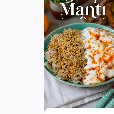
ve
Fiyatlar