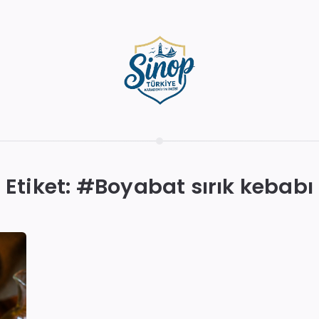
Etiket: #
Boyabat sırık kebabı