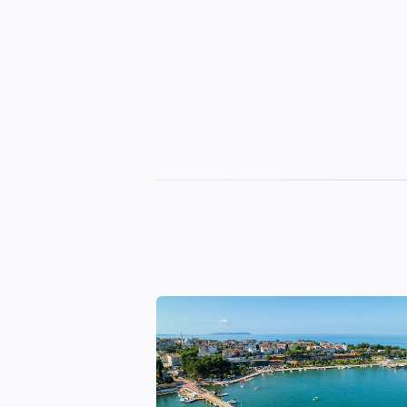
Sinop
Otelleri
|
En
İyi
Konaklama
Seçenekleri