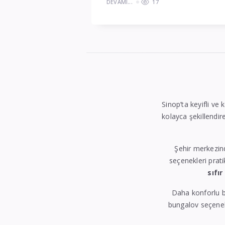
DEVAMI...
17
Sinop’ta keyifli ve 
kolayca şekillendire
Şehir merkezin
seçenekleri prati
sıfır
Daha konforlu b
bungalov seçenekl