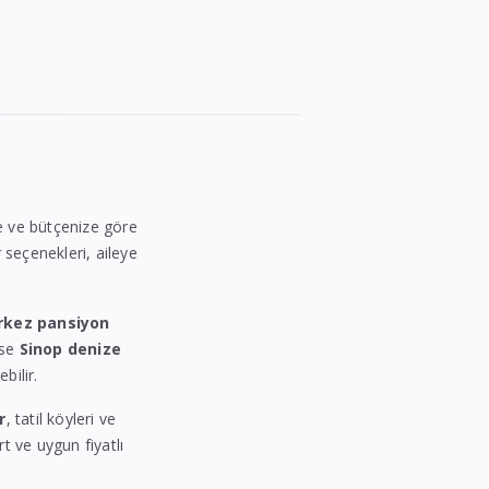
ize ve bütçenize göre
r seçenekleri, aileye
rkez pansiyon
ise
Sinop denize
bilir.
r
, tatil köyleri ve
rt ve uygun fiyatlı