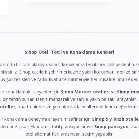
Sinop Otel, Tatil ve Konaklama Rehberi
konforlu bir tatil planlıyorsanız, konaklama tercihinizi tatil beklentin
bilirsiniz. Sinop otelleri; şehir merkezine yakın konumları, denize sıfı
uygun tesisleri ve farklı fiyat alternatifleriyle her misafire hitap eder.
de konaklamak isteyenler için
Sinop Merkez otelleri
ve
Sinop me
k bir tercih sunar. Deniz manzaralı ve sahile yakın bir tatil arayanlar 
 oteller
, apart daireler ve günlük kiralık ev alternatiflerini değerlendire
ir konaklama deneyimi arayan misafirler için
Sinop 5 yıldızlı otelle
eri öne çıkar. Ekonomik tatil planlayanlar ise
Sinop pansiyon
, apa
otel alternatifleri arasından seçim yapabilir.