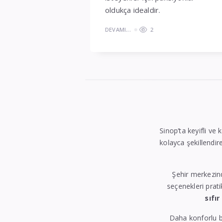
oldukça idealdir.
DEVAMI...
2
Sinop’ta keyifli ve 
kolayca şekillendire
Şehir merkezin
seçenekleri prati
sıfır
Daha konforlu b