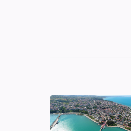
Sinop
Otelleri
|
En
İyi
Konaklama
Seçenekleri