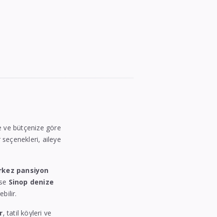
ize ve bütçenize göre
r seçenekleri, aileye
rkez pansiyon
ise
Sinop denize
bilir.
r
, tatil köyleri ve