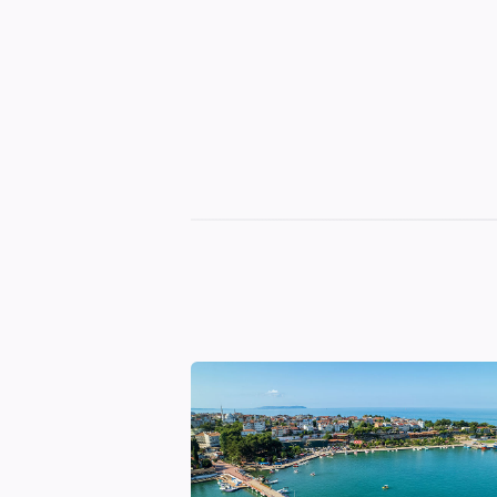
Sinop
Otelleri
|
En
İyi
Konaklama
Seçenekleri