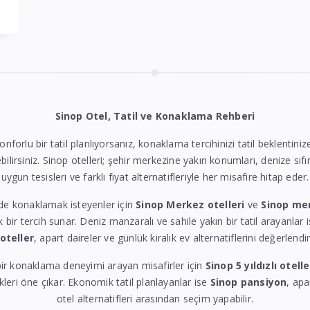
Sinop Otel, Tatil ve Konaklama Rehberi
konforlu bir tatil planlıyorsanız, konaklama tercihinizi tatil beklentin
bilirsiniz. Sinop otelleri; şehir merkezine yakın konumları, denize sıfı
uygun tesisleri ve farklı fiyat alternatifleriyle her misafire hitap eder.
de konaklamak isteyenler için
Sinop Merkez otelleri
ve
Sinop me
k bir tercih sunar. Deniz manzaralı ve sahile yakın bir tatil arayanlar 
 oteller
, apart daireler ve günlük kiralık ev alternatiflerini değerlendire
ir konaklama deneyimi arayan misafirler için
Sinop 5 yıldızlı otelle
eri öne çıkar. Ekonomik tatil planlayanlar ise
Sinop pansiyon
, apa
otel alternatifleri arasından seçim yapabilir.