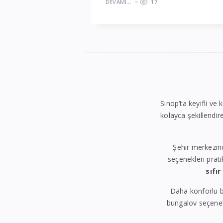
DEVAMI...
17
Sinop’ta keyifli ve 
kolayca şekillendire
Şehir merkezin
seçenekleri prati
sıfır
Daha konforlu b
bungalov seçenekl