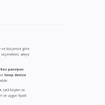
ize ve bütçenize göre
r seçenekleri, aileye
rkez pansiyon
ise
Sinop denize
bilir.
r
, tatil köyleri ve
rt ve uygun fiyatlı