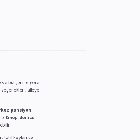
ize ve bütçenize göre
r seçenekleri, aileye
rkez pansiyon
ise
Sinop denize
bilir.
r
, tatil köyleri ve