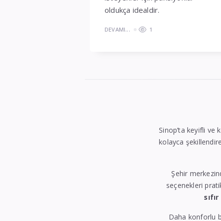
oldukça idealdir.
DEVAMI...
1
Sinop’ta keyifli ve 
kolayca şekillendire
Şehir merkezin
seçenekleri prati
sıfır
Daha konforlu b