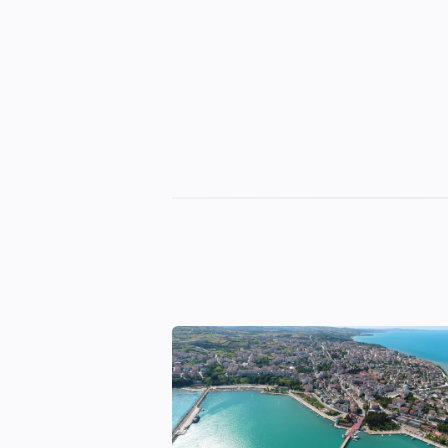
Sinop
Otelleri
|
En
İyi
Konaklama
Seçenekleri