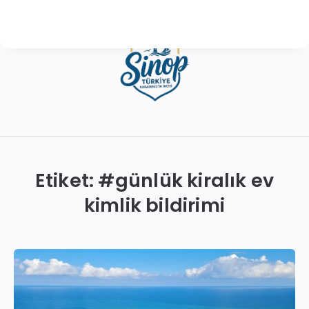
Sinop
Otelleri
|
Etiket: #
günlük kiralık ev
En
kimlik bildirimi
İyi
Konaklama
Seçenekleri
ve