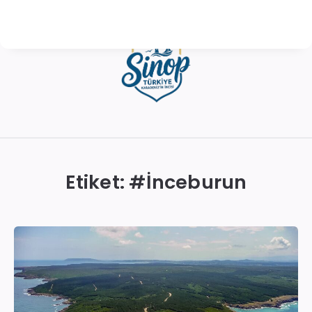
Sinop
Otelleri
|
Etiket: #
İnceburun
En
İyi
Konaklama
Seçenekleri
ve