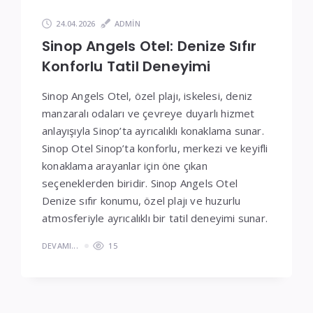
24.04.2026
ADMIN
Sinop Angels Otel: Denize Sıfır
Konforlu Tatil Deneyimi
Sinop Angels Otel, özel plajı, iskelesi, deniz
manzaralı odaları ve çevreye duyarlı hizmet
anlayışıyla Sinop’ta ayrıcalıklı konaklama sunar.
Sinop Otel Sinop’ta konforlu, merkezi ve keyifli
konaklama arayanlar için öne çıkan
seçeneklerden biridir. Sinop Angels Otel
Denize sıfır konumu, özel plajı ve huzurlu
atmosferiyle ayrıcalıklı bir tatil deneyimi sunar.
DEVAMI...
15