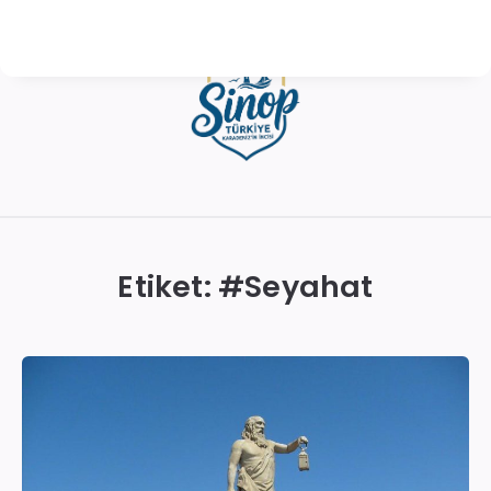
Sinop
Otelleri
|
Etiket: #
Seyahat
En
İyi
Konaklama
Seçenekleri
ve