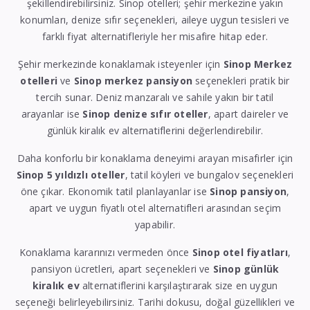
şekillendirebilirsiniz. Sinop otelleri; şehir merkezine yakın
konumları, denize sıfır seçenekleri, aileye uygun tesisleri ve
farklı fiyat alternatifleriyle her misafire hitap eder.
Şehir merkezinde konaklamak isteyenler için
Sinop Merkez
otelleri
ve
Sinop merkez pansiyon
seçenekleri pratik bir
tercih sunar. Deniz manzaralı ve sahile yakın bir tatil
arayanlar ise
Sinop denize sıfır oteller
, apart daireler ve
günlük kiralık ev alternatiflerini değerlendirebilir.
Daha konforlu bir konaklama deneyimi arayan misafirler için
Sinop 5 yıldızlı oteller
, tatil köyleri ve bungalov seçenekleri
öne çıkar. Ekonomik tatil planlayanlar ise
Sinop pansiyon
,
apart ve uygun fiyatlı otel alternatifleri arasından seçim
yapabilir.
Konaklama kararınızı vermeden önce
Sinop otel fiyatları
,
pansiyon ücretleri, apart seçenekleri ve
Sinop günlük
kiralık ev
alternatiflerini karşılaştırarak size en uygun
seçeneği belirleyebilirsiniz. Tarihi dokusu, doğal güzellikleri ve