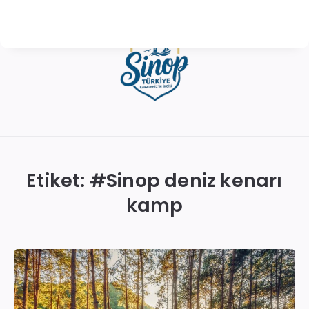
Sinop
Otelleri
|
Etiket: #
Sinop deniz kenarı
En
kamp
İyi
Konaklama
Seçenekleri
ve