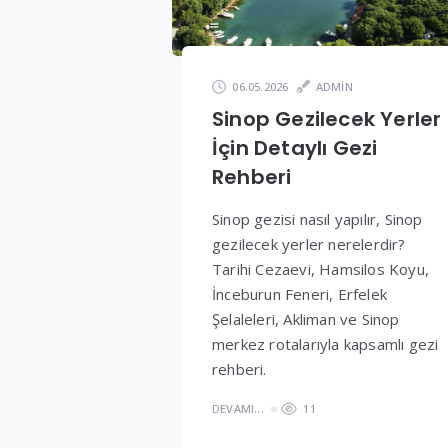
ve
Fiyatlar
06.05.2026
ADMIN
Sinop Gezilecek Yerler
İçin Detaylı Gezi
Rehberi
Sinop gezisi nasıl yapılır, Sinop
gezilecek yerler nerelerdir?
Tarihi Cezaevi, Hamsilos Koyu,
İnceburun Feneri, Erfelek
Şelaleleri, Akliman ve Sinop
merkez rotalarıyla kapsamlı gezi
rehberi.
DEVAMI...
11