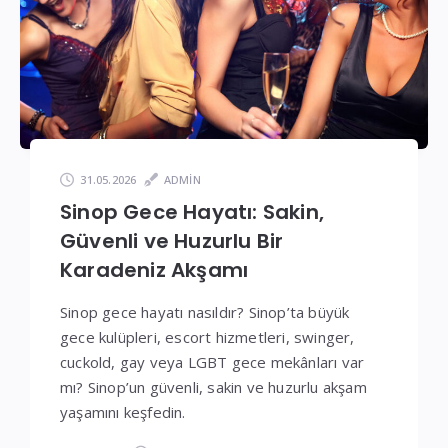
Fiyatlar
31.05.2026
ADMIN
Sinop Gece Hayatı: Sakin,
Güvenli ve Huzurlu Bir
Karadeniz Akşamı
Sinop gece hayatı nasıldır? Sinop’ta büyük
gece kulüpleri, escort hizmetleri, swinger,
cuckold, gay veya LGBT gece mekânları var
mı? Sinop’un güvenli, sakin ve huzurlu akşam
yaşamını keşfedin.