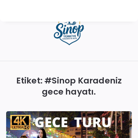
Sinop
Otelleri
|
Etiket: #
Sinop Karadeniz
En
gece hayatı.
İyi
Konaklama
Seçenekleri
ve