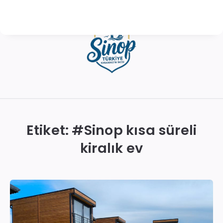
Sinop
Otelleri
|
Etiket: #
Sinop kısa süreli
En
kiralık ev
İyi
Konaklama
Seçenekleri
ve