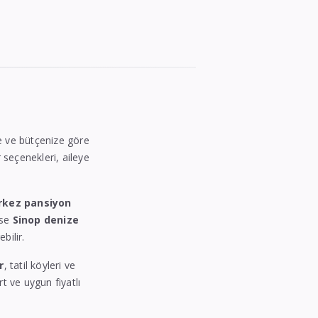
ize ve bütçenize göre
r seçenekleri, aileye
rkez pansiyon
ise
Sinop denize
bilir.
r
, tatil köyleri ve
rt ve uygun fiyatlı