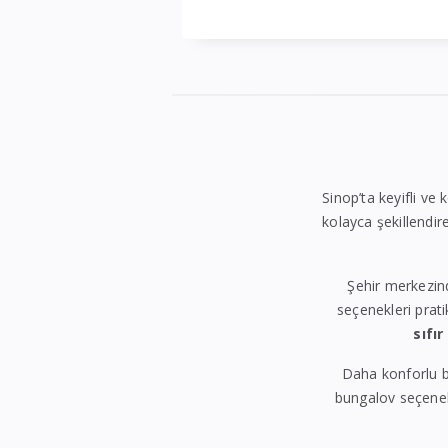
Sinop’ta keyifli ve 
kolayca şekillendire
Şehir merkezin
seçenekleri prati
sıfır
Daha konforlu b
bungalov seçenekl