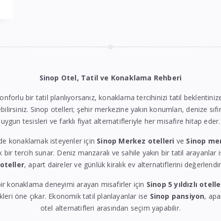
Sinop Otel, Tatil ve Konaklama Rehberi
konforlu bir tatil planlıyorsanız, konaklama tercihinizi tatil beklentin
bilirsiniz. Sinop otelleri; şehir merkezine yakın konumları, denize sıfı
uygun tesisleri ve farklı fiyat alternatifleriyle her misafire hitap eder.
de konaklamak isteyenler için
Sinop Merkez otelleri
ve
Sinop me
k bir tercih sunar. Deniz manzaralı ve sahile yakın bir tatil arayanlar 
 oteller
, apart daireler ve günlük kiralık ev alternatiflerini değerlendire
ir konaklama deneyimi arayan misafirler için
Sinop 5 yıldızlı otelle
eri öne çıkar. Ekonomik tatil planlayanlar ise
Sinop pansiyon
, apa
otel alternatifleri arasından seçim yapabilir.