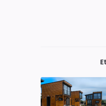
Sinop
Otelleri
|
E
En
İyi
Konaklama
Seçenekleri