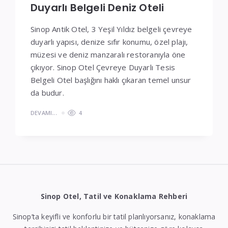
Fiyatlar
Duyarlı Belgeli Deniz Oteli
Sinop Antik Otel, 3 Yeşil Yıldız belgeli çevreye
duyarlı yapısı, denize sıfır konumu, özel plajı,
müzesi ve deniz manzaralı restoranıyla öne
çıkıyor. Sinop Otel Çevreye Duyarlı Tesis
Belgeli Otel başlığını haklı çıkaran temel unsur
da budur.
DEVAMI...
4
Sinop Otel, Tatil ve Konaklama Rehberi
Sinop’ta keyifli ve konforlu bir tatil planlıyorsanız, konaklama