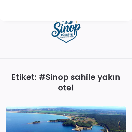
Sinop
Otelleri
|
Etiket: #
Sinop sahile yakın
En
otel
İyi
Konaklama
Seçenekleri
ve