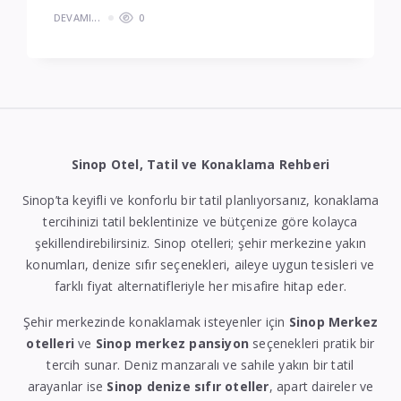
DEVAMI...
0
Sinop Otel, Tatil ve Konaklama Rehberi
Sinop’ta keyifli ve konforlu bir tatil planlıyorsanız, konaklama
tercihinizi tatil beklentinize ve bütçenize göre kolayca
şekillendirebilirsiniz. Sinop otelleri; şehir merkezine yakın
konumları, denize sıfır seçenekleri, aileye uygun tesisleri ve
farklı fiyat alternatifleriyle her misafire hitap eder.
Şehir merkezinde konaklamak isteyenler için
Sinop Merkez
otelleri
ve
Sinop merkez pansiyon
seçenekleri pratik bir
tercih sunar. Deniz manzaralı ve sahile yakın bir tatil
arayanlar ise
Sinop denize sıfır oteller
, apart daireler ve