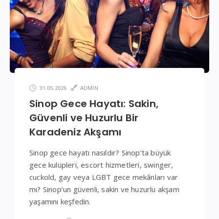
Fiyatlar
31.05.2026
ADMIN
Sinop Gece Hayatı: Sakin,
Güvenli ve Huzurlu Bir
Karadeniz Akşamı
Sinop gece hayatı nasıldır? Sinop’ta büyük
gece kulüpleri, escort hizmetleri, swinger,
cuckold, gay veya LGBT gece mekânları var
mı? Sinop’un güvenli, sakin ve huzurlu akşam
yaşamını keşfedin.