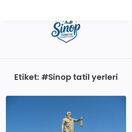
Sinop
Otelleri
|
Etiket: #
Sinop tatil yerleri
En
İyi
Konaklama
Seçenekleri
ve