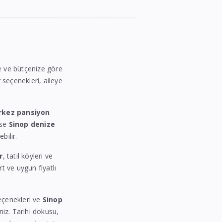
ize ve bütçenize göre
r seçenekleri, aileye
rkez pansiyon
ise
Sinop denize
bilir.
r
, tatil köyleri ve
rt ve uygun fiyatlı
seçenekleri ve
Sinop
iniz. Tarihi dokusu,