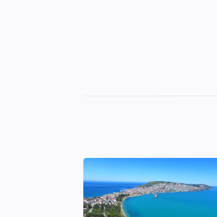
Sinop
Otelleri
|
En
İyi
Konaklama
Seçenekleri