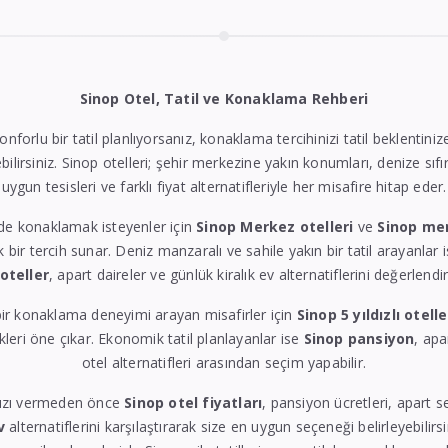
Sinop Otel, Tatil ve Konaklama Rehberi
konforlu bir tatil planlıyorsanız, konaklama tercihinizi tatil beklentin
bilirsiniz. Sinop otelleri; şehir merkezine yakın konumları, denize sıfı
uygun tesisleri ve farklı fiyat alternatifleriyle her misafire hitap eder.
de konaklamak isteyenler için
Sinop Merkez otelleri
ve
Sinop me
k bir tercih sunar. Deniz manzaralı ve sahile yakın bir tatil arayanlar 
 oteller
, apart daireler ve günlük kiralık ev alternatiflerini değerlendire
ir konaklama deneyimi arayan misafirler için
Sinop 5 yıldızlı otelle
eri öne çıkar. Ekonomik tatil planlayanlar ise
Sinop pansiyon
, apa
otel alternatifleri arasından seçim yapabilir.
ızı vermeden önce
Sinop otel fiyatları
, pansiyon ücretleri, apart 
v
alternatiflerini karşılaştırarak size en uygun seçeneği belirleyebilirs