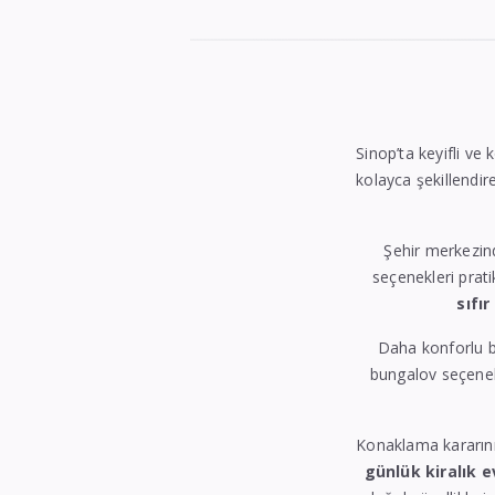
Sinop’ta keyifli ve 
kolayca şekillendire
Şehir merkezin
seçenekleri prati
sıfır
Daha konforlu b
bungalov seçenekl
Konaklama kararın
günlük kiralık e