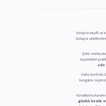
Sinop’ta keyifli ve 
kolayca şekillendire
Şehir merkezin
seçenekleri prati
sıfır
Daha konforlu b
bungalov seçenekl
Konaklama kararın
günlük kiralık e