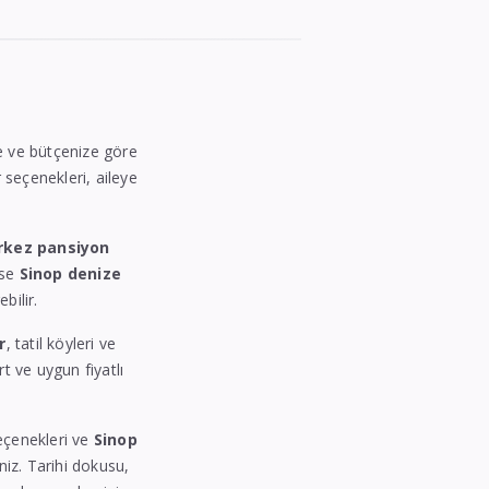
ize ve bütçenize göre
r seçenekleri, aileye
rkez pansiyon
ise
Sinop denize
bilir.
r
, tatil köyleri ve
rt ve uygun fiyatlı
seçenekleri ve
Sinop
iniz. Tarihi dokusu,