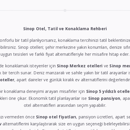
Sinop Otel, Tatil ve Konaklama Rehberi
konforlu bir tatil planlıyorsanız, konaklama tercihinizi tatil beklentin
bilirsiniz. Sinop otelleri; şehir merkezine yakın konumları, denize sıfı
uygun tesisleri ve farklı fiyat alternatifleriyle her misafire hitap eder.
de konaklamak isteyenler için
Sinop Merkez otelleri
ve
Sinop me
k bir tercih sunar. Deniz manzaralı ve sahile yakın bir tatil arayanlar 
 oteller
, apart daireler ve günlük kiralık ev alternatiflerini değerlendire
ir konaklama deneyimi arayan misafirler için
Sinop 5 yıldızlı otelle
eri öne çıkar. Ekonomik tatil planlayanlar ise
Sinop pansiyon
, apa
otel alternatifleri arasından seçim yapabilir.
ızı vermeden önce
Sinop otel fiyatları
, pansiyon ücretleri, apart 
v
alternatiflerini karşılaştırarak size en uygun seçeneği belirleyebilirs