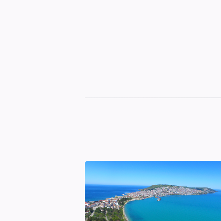
Sinop
Otelleri
|
En
İyi
Konaklama
Seçenekleri