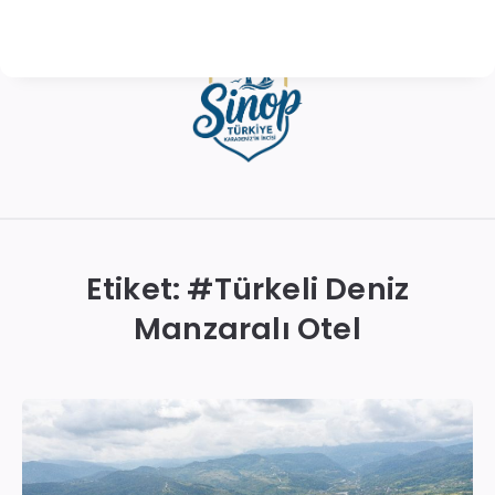
Sinop
Otelleri
|
Etiket: #
Türkeli Deniz
En
Manzaralı Otel
İyi
Konaklama
Seçenekleri
ve