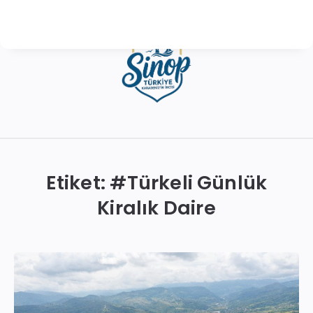
Sinop
Otelleri
|
Etiket: #
Türkeli Günlük
En
Kiralık Daire
İyi
Konaklama
Seçenekleri
ve