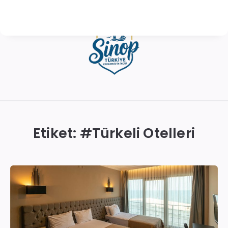
Sinop
Otelleri
|
Etiket: #
Türkeli Otelleri
En
İyi
Konaklama
Seçenekleri
ve