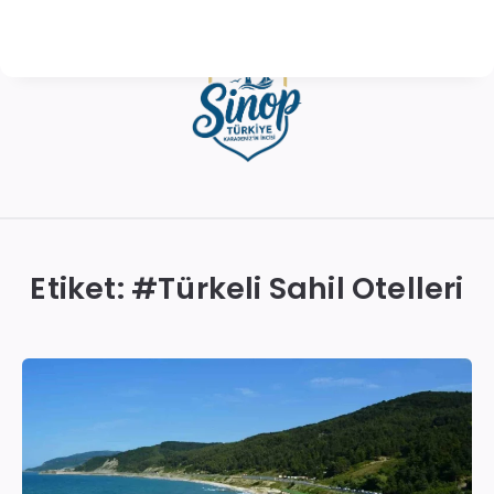
Sinop
Otelleri
|
Etiket: #
Türkeli Sahil Otelleri
En
İyi
Konaklama
Seçenekleri
ve