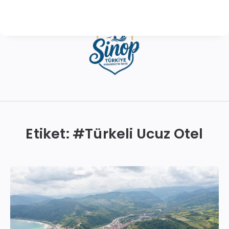
Sinop
Otelleri
|
Etiket: #
Türkeli Ucuz Otel
En
İyi
Konaklama
Seçenekleri
ve