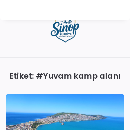
Sinop
Otelleri
|
Etiket: #
Yuvam kamp alanı
En
İyi
Konaklama
Seçenekleri
ve