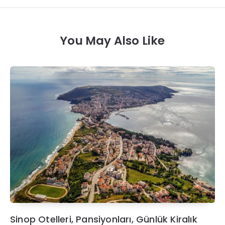
You May Also Like
Sinop Otelleri, Pansiyonları, Günlük Kiralık