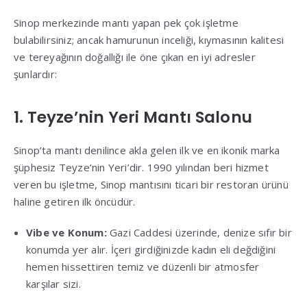
Sinop merkezinde mantı yapan pek çok işletme
bulabilirsiniz; ancak hamurunun inceliği, kıymasının kalitesi
ve tereyağının doğallığı ile öne çıkan en iyi adresler
şunlardır:
1. Teyze’nin Yeri Mantı Salonu
Sinop’ta mantı denilince akla gelen ilk ve en ikonik marka
şüphesiz Teyze’nin Yeri’dir
. 1990 yılından beri hizmet
veren bu işletme, Sinop mantısını ticari bir restoran ürünü
haline getiren ilk öncüdür
.
Vibe ve Konum:
Gazi Caddesi üzerinde, denize sıfır bir
konumda yer alır
. İçeri girdiğinizde kadın eli değdiğini
hemen hissettiren temiz ve düzenli bir atmosfer
karşılar sizi
.