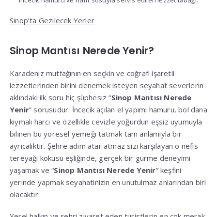
incecik hamuru ve hafif sosuyla servis edilen lezzet tabağı.
Sinop’ta Gezilecek Yerler
Sinop Mantısı Nerede Yenir?
Karadeniz mutfağının en seçkin ve coğrafi işaretli
lezzetlerinden birini denemek isteyen seyahat severlerin
aklındaki ilk soru hiç şüphesiz “
Sinop Mantısı Nerede
Yenir
” sorusudur
. İncecik açılan el yapımı hamuru, bol dana
kıymalı harcı ve özellikle cevizle yoğurdun eşsiz uyumuyla
bilinen bu yöresel yemeği tatmak tam anlamıyla bir
ayrıcalıktır
. Şehre adım atar atmaz sizi karşılayan o nefis
tereyağı kokusu eşliğinde, gerçek bir gurme deneyimi
yaşamak ve “
Sinop Mantısı Nerede Yenir
” keşfini
yerinde yapmak seyahatinizin en unutulmaz anlarından biri
olacaktır
.
Yerel halkın ve şehri ziyaret eden turistlerin en çok merak