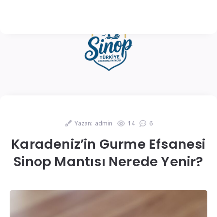
Yazan:
admin
14
6
Karadeniz’in Gurme Efsanesi
Sinop Mantısı Nerede Yenir?