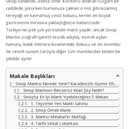
Sinop sahilinde, adeta İzmir Kordon’u andıran rüzgarlı bir
caddede yürürken burnunuza çalınan o mis gibi kızarmış
tereyağı ve kavrulmuş ceviz kokusu, kentin en büyük
gastronomi mirasına yaklaştığınızın habercisidir
.
Türkiye’nin pek çok yöresinde mantı yapılır; ancak Sinop
Mantısı (coğrafi işaretli tescilli adıyla), incecik açılan
hamuru, kulak memesi kıvamındaki dokusu ve en önemlisi
de cevizli sunum tarzıyla diğer tüm mantılardan keskin bir
şekilde ayrılır
.
Makale Başlıkları
Sinop Mantısı Nerede Yenir? Karadeniz’in Gurme Efsanesi
Sinop Mantısını Benzersiz Kılan Şey Nedir?
Sinop’ta En İyi Mantı Yiyebileceğiniz 5 Mekan
1. Teyze’nin Yeri Mantı Salonu
2. Sinop Örnek Mantı
3. Mantıcı Melahat’ın Mutfağı
4. Tarihi Sebat Lokantası