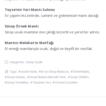
Teyze’nin Yeri Mantı Salonu
Ev yapımı lezzetinde, samimi ve geleneksel mantı durağı.
Sinop Örnek Mantı
Sinop usulü mantının öne çıktığı lezzetli ve yerel bir adres.
Mantıcı Melahat’ın Mutfağı
El emeği mantılarıyla sıcak, doğal ve keyifli bir mutfak.
Categories:
Sinop Guide
Tags:
cevizli mantı
,
En İyi Sinop Mantıcısı
,
Örnek Mantı
,
Sinop mantısı
,
Sinop Mantısı Nerede Yenir
,
Sinop Otelleri
,
Sinop Yemekleri
,
Teyzenin Yeri
,
Yöresel Lezzetler