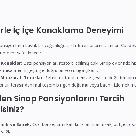
hirle İç İçe Konaklama Deneyimi
pansiyonların büyük bir çoğunluğu tarihi kale surlarına, Liman Caddesi
ürüme mesafesindedir.
 Konaklar:
Bazı pansiyonlar, restore edilmiş eski Sinop evlerinde h
k misafirlerini geçmişe doğru bir yolculuğa çıkarır.
 Manzaralı Teraslar:
Şehrin üç tarafı denizle çevrili olduğu için bir
onun terasından muhteşem bir gün doğumu veya batımı izlemek m
den Sinop Pansiyonlarını Tercih
isiniz?
mik ve Esnek:
Otel konseptinin katı kurallarından uzak, bütçe dostu 
 sağlar.