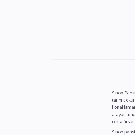
Sinop
Otelleri
|
En
Sinop Pansi
İyi
tarihi doku
konaklamanı
Konaklama
arayanlar i
Seçenekleri
olma fırsatı
Sinop pansi