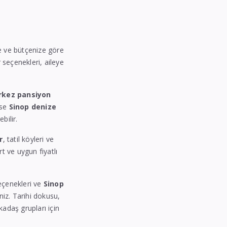
ize ve bütçenize göre
r seçenekleri, aileye
rkez pansiyon
ise
Sinop denize
bilir.
r
, tatil köyleri ve
rt ve uygun fiyatlı
seçenekleri ve
Sinop
iniz. Tarihi dokusu,
kadaş grupları için