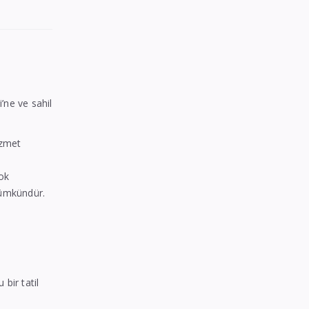
’ne ve sahil
izmet
çok
ümkündür.
bir tatil