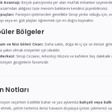
k Avantajı:
Birçok pansiyonda yer alan mutfak imkanları sayesinde
azarı’ndan aldığınız taze mevsim balıklarını kendiniz pişirebilirsiniz.
İpuçları:
Pansiyon işletmecileri genellikle Sinop yerlisi olduğu için, en
ıyı veya en gizli plajları öğrenmek için en doğru kaynaktır.
püler Bölgeler
m ve Nisi Göleti Civarı:
Daha sakin, doğa ile iç içe ve denize giril
a yakın olmak isteyenler için idealdir.
 Merkezi:
Sinop Cezaevi, Arkeoloji Müzesi ve kafelere beş dakikalı
isteyen gezginlerin favorisidir.
n Notları
nsiyon seçerken özellikle bahar ve yaz aylarında
bahçeli veya balk
h etmek, şehrin tertemiz deniz havasını doyasıya içinize çekmenizi s