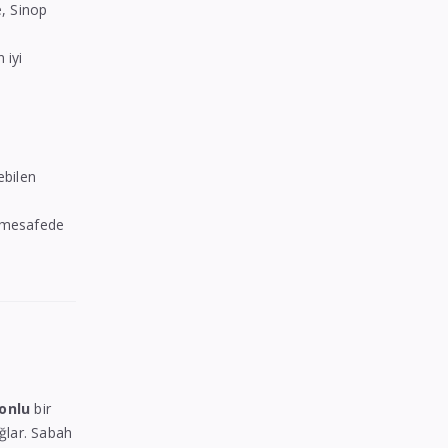
, Sinop
 iyi
ebilen
k mesafede
onlu
bir
ağlar. Sabah