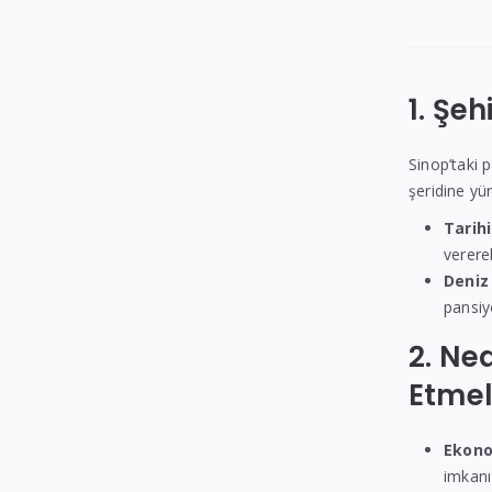
ve
Fiyatlar
1. Şe
Sinop’taki 
şeridine y
Tarihi
verere
Deniz
pansiy
2. Ne
Etmel
Ekono
imkanı