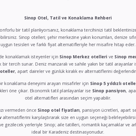
Sinop Otel, Tatil ve Konaklama Rehberi
konforlu bir tatil planlıyorsanız, konaklama tercihinizi tatil beklentin
bilirsiniz. Sinop otelleri; şehir merkezine yakın konumları, denize sıfı
uygun tesisleri ve farklı fiyat alternatifleriyle her misafire hitap eder.
de konaklamak isteyenler için
Sinop Merkez otelleri
ve
Sinop me
k bir tercih sunar. Deniz manzaralı ve sahile yakın bir tatil arayanlar 
 oteller
, apart daireler ve günlük kiralık ev alternatiflerini değerlendire
ir konaklama deneyimi arayan misafirler için
Sinop 5 yıldızlı otelle
eri öne çıkar. Ekonomik tatil planlayanlar ise
Sinop pansiyon
, apa
otel alternatifleri arasından seçim yapabilir.
ızı vermeden önce
Sinop otel fiyatları
, pansiyon ücretleri, apart 
v
alternatiflerini karşılaştırarak size en uygun seçeneği belirleyebilirs
 ve gezilecek yerleriyle Sinop; aile tatilleri, romantik kaçamaklar ve ar
ideal bir Karadeniz destinasyonudur.