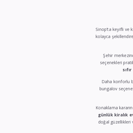
Sinop’ta keyifli ve 
kolayca şekillendire
Şehir merkezin
seçenekleri prati
sıfır
Daha konforlu b
bungalov seçenekl
Konaklama kararın
günlük kiralık e
doğal güzellikleri