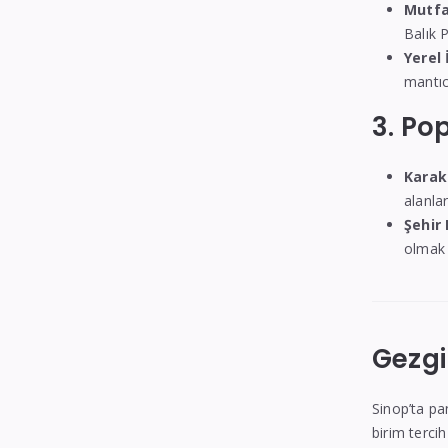
Mutfa
Balık P
Yerel 
mantıc
3. Po
Karaku
alanlar
Şehir
olmak 
Gezgi
Sinop’ta pa
birim terci