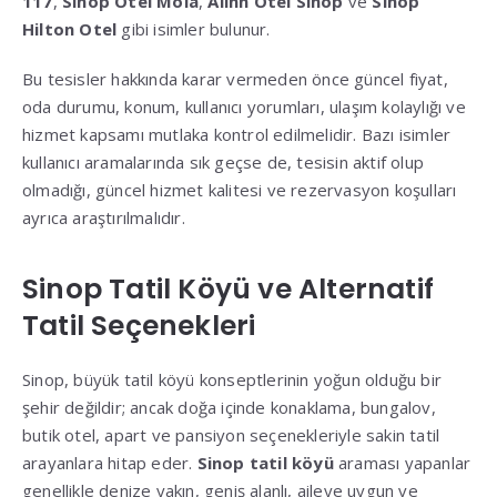
117
,
Sinop Otel Mola
,
Alinn Otel Sinop
ve
Sinop
Hilton Otel
gibi isimler bulunur.
Bu tesisler hakkında karar vermeden önce güncel fiyat,
oda durumu, konum, kullanıcı yorumları, ulaşım kolaylığı ve
hizmet kapsamı mutlaka kontrol edilmelidir. Bazı isimler
kullanıcı aramalarında sık geçse de, tesisin aktif olup
olmadığı, güncel hizmet kalitesi ve rezervasyon koşulları
ayrıca araştırılmalıdır.
Sinop Tatil Köyü ve Alternatif
Tatil Seçenekleri
Sinop, büyük tatil köyü konseptlerinin yoğun olduğu bir
şehir değildir; ancak doğa içinde konaklama, bungalov,
butik otel, apart ve pansiyon seçenekleriyle sakin tatil
arayanlara hitap eder.
Sinop tatil köyü
araması yapanlar
genellikle denize yakın, geniş alanlı, aileye uygun ve