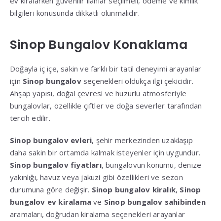
ev kiralarken güvenilir ilanlar seçilmeli, ödeme ve kimlik
bilgileri konusunda dikkatli olunmalıdır.
Sinop Bungalov Konaklama
Doğayla iç içe, sakin ve farklı bir tatil deneyimi arayanlar
için
Sinop bungalov
seçenekleri oldukça ilgi çekicidir.
Ahşap yapısı, doğal çevresi ve huzurlu atmosferiyle
bungalovlar, özellikle çiftler ve doğa severler tarafından
tercih edilir.
Sinop bungalov evleri
, şehir merkezinden uzaklaşıp
daha sakin bir ortamda kalmak isteyenler için uygundur.
Sinop bungalov fiyatları
, bungalovun konumu, denize
yakınlığı, havuz veya jakuzi gibi özellikleri ve sezon
durumuna göre değişir.
Sinop bungalov kiralık
,
Sinop
bungalov ev kiralama
ve
Sinop bungalov sahibinden
aramaları, doğrudan kiralama seçenekleri arayanlar