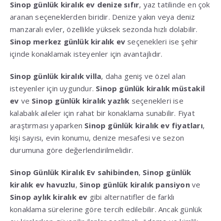
Sinop günlük kiralık ev denize sıfır
, yaz tatilinde en çok
aranan seçeneklerden biridir. Denize yakın veya deniz
manzaralı evler, özellikle yüksek sezonda hızlı dolabilir.
Sinop merkez günlük kiralık ev
seçenekleri ise şehir
içinde konaklamak isteyenler için avantajlıdır.
Sinop günlük kiralık villa
, daha geniş ve özel alan
isteyenler için uygundur.
Sinop günlük kiralık müstakil
ev
ve
Sinop günlük kiralık yazlık
seçenekleri ise
kalabalık aileler için rahat bir konaklama sunabilir. Fiyat
araştırması yaparken
Sinop günlük kiralık ev fiyatları
,
kişi sayısı, evin konumu, denize mesafesi ve sezon
durumuna göre değerlendirilmelidir.
Sinop Günlük Kiralık Ev sahibinden
,
Sinop günlük
kiralık ev havuzlu
,
Sinop günlük kiralık pansiyon
ve
Sinop aylık kiralık ev
gibi alternatifler de farklı
konaklama sürelerine göre tercih edilebilir. Ancak günlük