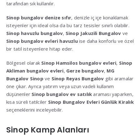
tarafından sık kullanılır.
Sinop bungalov denize sıfır
, denizle iç içe konaklamak
isteyenler için ideal olsa da bu tarz tesisler sınırlı olabilir.
Sinop havuzlu bungalov
,
Sinop Jakuzili Bungalov
ve
Sinop bungalov evleri havuzlu
ise daha konforlu ve özel
bir tatil isteyenlere hitap eder.
Bölgesel olarak
Sinop Hamsilos bungalov evleri
,
Sinop
Akliman bungalov evleri
,
Gerze bungalov
,
MG
Bungalov Sinop
ve
Sinop Reyas Bungalov
gibi aramalar
öne çıkar. Ayrıca yatırım veya uzun vadeli kullanım
düşünenler
Sinop bungalov ev satılık
araması yaparken,
kısa süreli tatilciler
Sinop Bungalov Evleri Günlük Kiralık
seçeneklerini inceleyebilir.
Sinop Kamp Alanları