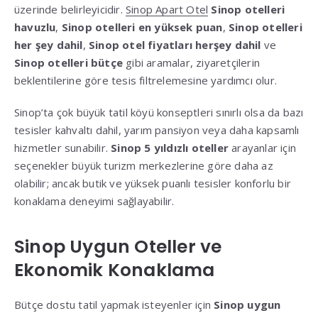
üzerinde belirleyicidir.
Sinop Apart Otel
Sinop otelleri
havuzlu
,
Sinop otelleri en yüksek puan
,
Sinop otelleri
her şey dahil
,
Sinop otel fiyatları herşey dahil
ve
Sinop otelleri bütçe
gibi aramalar, ziyaretçilerin
beklentilerine göre tesis filtrelemesine yardımcı olur.
Sinop’ta çok büyük tatil köyü konseptleri sınırlı olsa da bazı
tesisler kahvaltı dahil, yarım pansiyon veya daha kapsamlı
hizmetler sunabilir.
Sinop 5 yıldızlı oteller
arayanlar için
seçenekler büyük turizm merkezlerine göre daha az
olabilir; ancak butik ve yüksek puanlı tesisler konforlu bir
konaklama deneyimi sağlayabilir.
Sinop Uygun Oteller ve
Ekonomik Konaklama
Bütçe dostu tatil yapmak isteyenler için
Sinop uygun