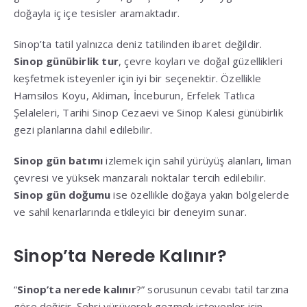
doğayla iç içe tesisler aramaktadır.
Sinop’ta tatil yalnızca deniz tatilinden ibaret değildir.
Sinop günübirlik tur
, çevre koyları ve doğal güzellikleri
keşfetmek isteyenler için iyi bir seçenektir. Özellikle
Hamsilos Koyu, Akliman, İnceburun, Erfelek Tatlıca
Şelaleleri, Tarihi Sinop Cezaevi ve Sinop Kalesi günübirlik
gezi planlarına dahil edilebilir.
Sinop gün batımı
izlemek için sahil yürüyüş alanları, liman
çevresi ve yüksek manzaralı noktalar tercih edilebilir.
Sinop gün doğumu
ise özellikle doğaya yakın bölgelerde
ve sahil kenarlarında etkileyici bir deneyim sunar.
Sinop’ta Nerede Kalınır?
“
Sinop’ta nerede kalınır
?” sorusunun cevabı tatil tarzına
göre değişir. Şehri yürüyerek gezmek isteyenler için