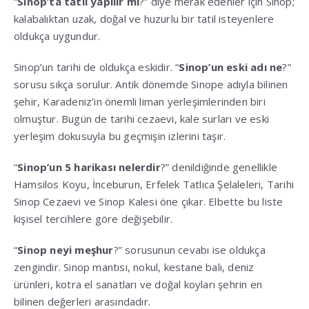
“
Sinop’ta tatil yapılır mı
?” diye merak edenler için Sinop;
kalabalıktan uzak, doğal ve huzurlu bir tatil isteyenlere
oldukça uygundur.
Sinop’un tarihi de oldukça eskidir. “
Sinop’un eski adı ne
?”
sorusu sıkça sorulur. Antik dönemde Sinope adıyla bilinen
şehir, Karadeniz’in önemli liman yerleşimlerinden biri
olmuştur. Bugün de tarihi cezaevi, kale surları ve eski
yerleşim dokusuyla bu geçmişin izlerini taşır.
“
Sinop’un 5 harikası nelerdir
?” denildiğinde genellikle
Hamsilos Koyu, İnceburun, Erfelek Tatlıca Şelaleleri, Tarihi
Sinop Cezaevi ve Sinop Kalesi öne çıkar. Elbette bu liste
kişisel tercihlere göre değişebilir.
“
Sinop neyi meşhur
?” sorusunun cevabı ise oldukça
zengindir. Sinop mantısı, nokul, kestane balı, deniz
ürünleri, kotra el sanatları ve doğal koyları şehrin en
bilinen değerleri arasındadır.