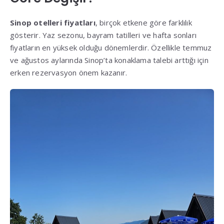
Sinop otelleri fiyatları
, birçok etkene göre farklılık
gösterir. Yaz sezonu, bayram tatilleri ve hafta sonları
fiyatların en yüksek olduğu dönemlerdir. Özellikle temmuz
ve ağustos aylarında Sinop’ta konaklama talebi arttığı için
erken rezervasyon önem kazanır.