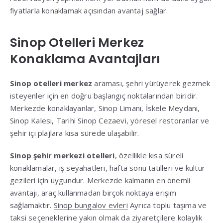
fiyatlarla konaklamak açısından avantaj sağlar.
Sinop Otelleri Merkez
Konaklama Avantajları
Sinop otelleri merkez
araması, şehri yürüyerek gezmek
isteyenler için en doğru başlangıç noktalarından biridir.
Merkezde konaklayanlar, Sinop Limanı, İskele Meydanı,
Sinop Kalesi, Tarihi Sinop Cezaevi, yöresel restoranlar ve
şehir içi plajlara kısa sürede ulaşabilir.
Sinop şehir merkezi otelleri
, özellikle kısa süreli
konaklamalar, iş seyahatleri, hafta sonu tatilleri ve kültür
gezileri için uygundur. Merkezde kalmanın en önemli
avantajı, araç kullanmadan birçok noktaya erişim
sağlamaktır.
Sinop bungalov evleri
Ayrıca toplu taşıma ve
taksi seçeneklerine yakın olmak da ziyaretçilere kolaylık