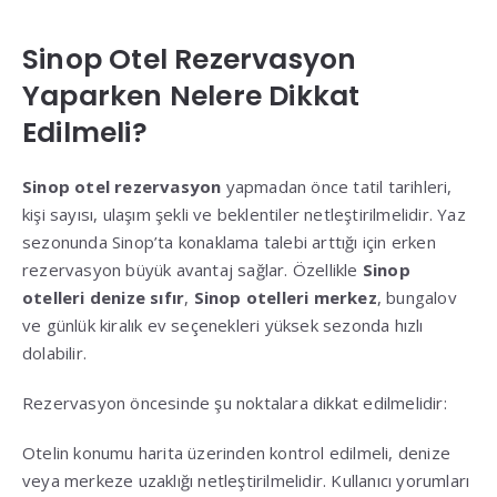
Sinop Otel Rezervasyon
Yaparken Nelere Dikkat
Edilmeli?
Sinop otel rezervasyon
yapmadan önce tatil tarihleri,
kişi sayısı, ulaşım şekli ve beklentiler netleştirilmelidir. Yaz
sezonunda Sinop’ta konaklama talebi arttığı için erken
rezervasyon büyük avantaj sağlar. Özellikle
Sinop
otelleri denize sıfır
,
Sinop otelleri merkez
, bungalov
ve günlük kiralık ev seçenekleri yüksek sezonda hızlı
dolabilir.
Rezervasyon öncesinde şu noktalara dikkat edilmelidir:
Otelin konumu harita üzerinden kontrol edilmeli, denize
veya merkeze uzaklığı netleştirilmelidir. Kullanıcı yorumları