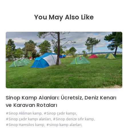
You May Also Like
Sinop Kamp Alanları: Ücretsiz, Deniz Kenarı
ve Karavan Rotaları
Sinop Akliman kamp
,
Sinop çadır kampı
,
Sinop çadır kampı alanları
,
Sinop denize sıfır kamp
,
Sinop Hamsilos kamp
,
sinop kamp alanları
,