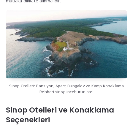
mutlaka dikkate alınmalıdır.
Sinop Otelleri: Pansiyon, Apart, Bungalov ve Kamp Konaklama
Rehberi sinop inceburun otel
Sinop Otelleri ve Konaklama
Seçenekleri