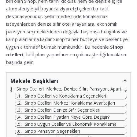
biri olan Sinop, hem tarihi dokusu hem de denizle iç içe
atmosferiyle yıl boyunca ziyaretçi çeken bir tatil
destinasyonudur. Şehir merkezinde konaklamak
isteyenlerden denize sıfır otel arayanlara, ekonomik
pansiyon seçeneklerinden doğayla baş başa bungalov ve
kamp alanlarına kadar Sinop’ta her bütçeye ve beklentiye
uygun alternatif bulmak mümkündür. Bu nedenle
Sinop
otelleri
, tatil planı yapanların en çok araştırdığı konuların
başında gelir.
Makale Başlıkları
Sinop Otelleri: Merkez, Denize Sıfır, Pansiyon, Apart, Bungalov ve Kamp Konaklama Rehberi
Sinop Otelleri ve Konaklama Seçenekleri
Sinop Otelleri Merkez Konaklama Avantajları
Sinop Otelleri Denize Sıfır Seçenekleri
Sinop Otelleri Fiyatları Neye Göre Değişir?
Sinop Uygun Oteller ve Ekonomik Konaklama
Sinop Pansiyon Seçenekleri