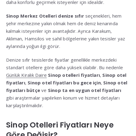
daha konforlu geçirmek isteyenler için idealdir.
Sinop Merkez Otelleri denize sıfır
seçenekleri, hem
şehir merkezine yakın olmak hem de deniz kenarında
kalmak isteyenler için avantajlıdır. Ayrıca Karakum,
Akliman, Hamsilos ve sahil bölgelerine yakın tesisler yaz
aylarında yoğun ilgi görür.
Denize sıfır tesislerde fiyatlar genellikle merkezdeki
standart otellere göre daha yüksek olabilir. Bu nedenle
Günlük Kiralık Daire
Sinop otelleri fiyatları
,
Sinop otel
fiyatları
,
Sinop otel fiyatları bu gece için
,
Sinop otel
fiyatları bütçe
ve
Sinop ta en uygun otel fiyatları
gibi araştırmalar yapılırken konum ve hizmet detayları
karşılaştırılmalıdır.
Sinop Otelleri Fiyatları Neye
Göre Değişir?