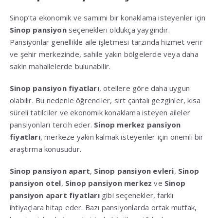
Sinop’ta ekonomik ve samimi bir konaklama isteyenler için
Sinop pansiyon
seçenekleri oldukça yaygındır.
Pansiyonlar genellikle aile işletmesi tarzında hizmet verir
ve şehir merkezinde, sahile yakın bölgelerde veya daha
sakin mahallelerde bulunabilir.
Sinop pansiyon fiyatları
, otellere göre daha uygun
olabilir. Bu nedenle öğrenciler, sırt çantalı gezginler, kısa
süreli tatilciler ve ekonomik konaklama isteyen aileler
pansiyonları tercih eder.
Sinop merkez pansiyon
fiyatları
, merkeze yakın kalmak isteyenler için önemli bir
araştırma konusudur.
Sinop pansiyon apart
,
Sinop pansiyon evleri
,
Sinop
pansiyon otel
,
Sinop pansiyon merkez
ve
Sinop
pansiyon apart fiyatları
gibi seçenekler, farklı
ihtiyaçlara hitap eder. Bazı pansiyonlarda ortak mutfak,