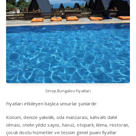
Sinop Bungalov Fiyatları
Fiyatları etkileyen başlıca unsurlar şunlardır:
Konum, denize yakınlık, oda manzarası, kahvaltı dahil
olması, otelin yıldız sayısı, havuz, otopark, klima, restoran,
çocuk dostu hizmetler ve tesisin genel puanı fiyatlar