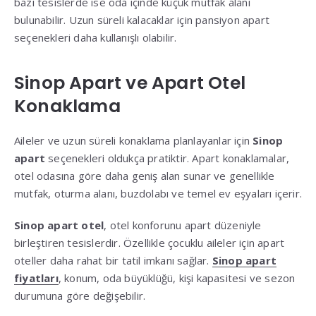
bazı tesislerde ise oda içinde küçük mutfak alanı
bulunabilir. Uzun süreli kalacaklar için pansiyon apart
seçenekleri daha kullanışlı olabilir.
Sinop Apart ve Apart Otel
Konaklama
Aileler ve uzun süreli konaklama planlayanlar için
Sinop
apart
seçenekleri oldukça pratiktir. Apart konaklamalar,
otel odasına göre daha geniş alan sunar ve genellikle
mutfak, oturma alanı, buzdolabı ve temel ev eşyaları içerir.
Sinop apart otel
, otel konforunu apart düzeniyle
birleştiren tesislerdir. Özellikle çocuklu aileler için apart
oteller daha rahat bir tatil imkanı sağlar.
Sinop apart
fiyatları
, konum, oda büyüklüğü, kişi kapasitesi ve sezon
durumuna göre değişebilir.