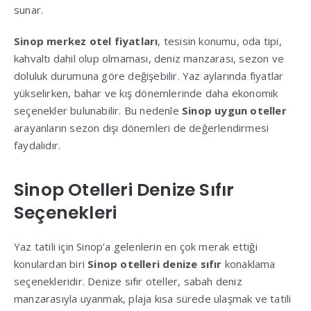
sunar.
Sinop merkez otel fiyatları
, tesisin konumu, oda tipi,
kahvaltı dahil olup olmaması, deniz manzarası, sezon ve
doluluk durumuna göre değişebilir. Yaz aylarında fiyatlar
yükselirken, bahar ve kış dönemlerinde daha ekonomik
seçenekler bulunabilir. Bu nedenle
Sinop uygun oteller
arayanların sezon dışı dönemleri de değerlendirmesi
faydalıdır.
Sinop Otelleri Denize Sıfır
Seçenekleri
Yaz tatili için Sinop’a gelenlerin en çok merak ettiği
konulardan biri
Sinop otelleri denize sıfır
konaklama
seçenekleridir. Denize sıfır oteller, sabah deniz
manzarasıyla uyanmak, plaja kısa sürede ulaşmak ve tatili