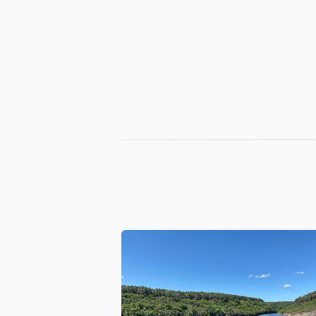
Sinop
Otelleri
|
En
İyi
Konaklama
Seçenekleri