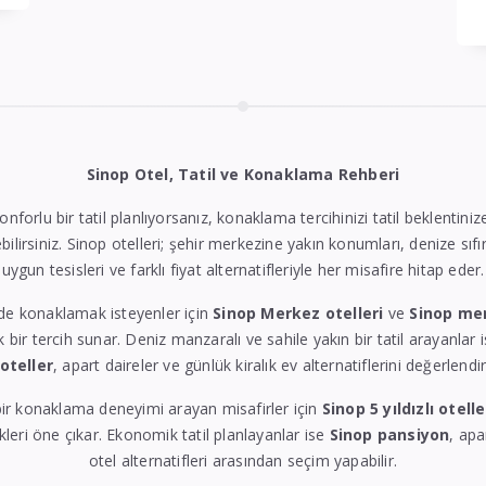
Sinop Otel, Tatil ve Konaklama Rehberi
konforlu bir tatil planlıyorsanız, konaklama tercihinizi tatil beklentin
bilirsiniz. Sinop otelleri; şehir merkezine yakın konumları, denize sıfı
uygun tesisleri ve farklı fiyat alternatifleriyle her misafire hitap eder.
de konaklamak isteyenler için
Sinop Merkez otelleri
ve
Sinop me
k bir tercih sunar. Deniz manzaralı ve sahile yakın bir tatil arayanlar 
 oteller
, apart daireler ve günlük kiralık ev alternatiflerini değerlendire
ir konaklama deneyimi arayan misafirler için
Sinop 5 yıldızlı otelle
eri öne çıkar. Ekonomik tatil planlayanlar ise
Sinop pansiyon
, apa
otel alternatifleri arasından seçim yapabilir.