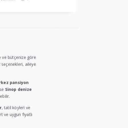
ize ve bütçenize göre
r seçenekleri, aileye
rkez pansiyon
ise
Sinop denize
bilir.
r
, tatil köyleri ve
rt ve uygun fiyatlı