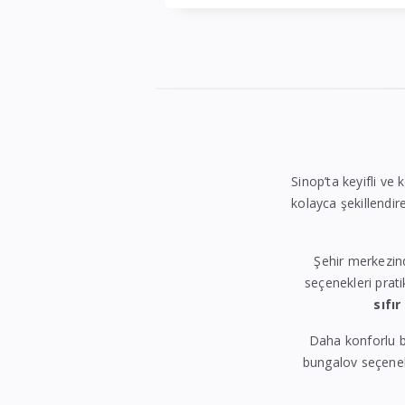
Sinop’ta keyifli ve 
kolayca şekillendire
Şehir merkezin
seçenekleri prati
sıfır
Daha konforlu b
bungalov seçenekl