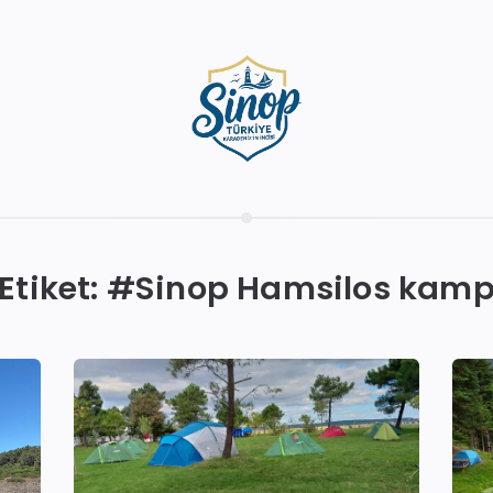
Etiket: #
Sinop Hamsilos kam