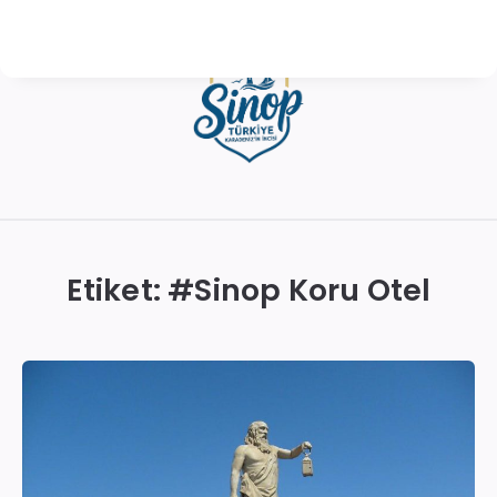
Sinop
Otelleri
|
Etiket: #
Sinop Koru Otel
En
İyi
Konaklama
Seçenekleri
ve