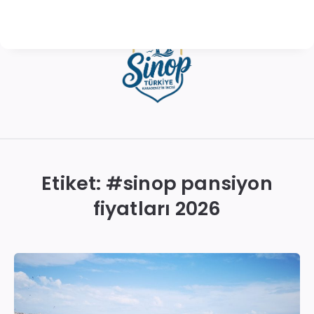
Sinop
Otelleri
|
Etiket: #
sinop pansiyon
En
fiyatları 2026
İyi
Konaklama
Seçenekleri
ve