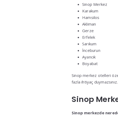
Sinop Merkez
Karakum
Hamsilos
Akliman
Gerze
Erfelek
Sarıkum
İnceburun
Ayancık
Boyabat
Sinop merkez otelleri öze
fazla ihtiyaç duymazsınız. 
Sinop Merke
Sinop merkezde nerede