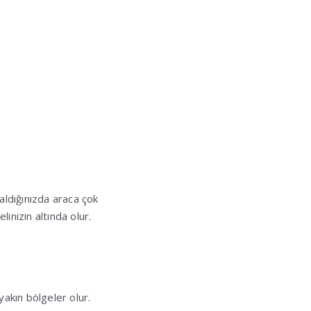
aldığınızda araca çok
linizin altında olur.
yakın bölgeler olur.