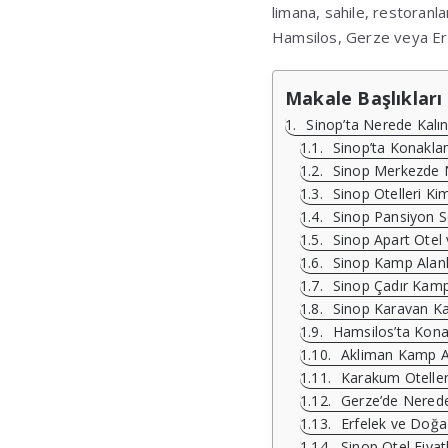
limana, sahile, restoranla
Hamsilos, Gerze veya Erfe
Makale Başlıkları
Sinop’ta Nerede Kalın
Sinop’ta Konaklam
Sinop Merkezde N
Sinop Otelleri Ki
Sinop Pansiyon S
Sinop Apart Otel 
Sinop Kamp Alanl
Sinop Çadır Kamp
Sinop Karavan Ka
Hamsilos’ta Kon
Akliman Kamp Al
Karakum Oteller
Gerze’de Nerede
Erfelek ve Doğ
Sinop Otel Fiyat