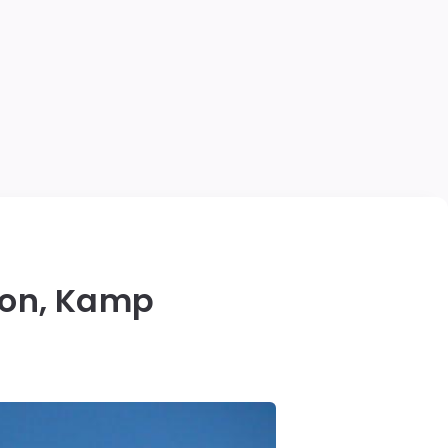
iyon, Kamp