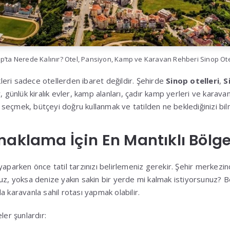
p’ta Nerede Kalınır? Otel, Pansiyon, Kamp ve Karavan Rehberi Sinop Ote
eri sadece otellerden ibaret değildir. Şehirde
Sinop otelleri
,
S
, günlük kiralık evler, kamp alanları, çadır kamp yerleri ve karava
seçmek, bütçeyi doğru kullanmak ve tatilden ne beklediğinizi bil
naklama İçin En Mantıklı Bölge
yaparken önce tatil tarzınızı belirlemeniz gerekir. Şehir merkezi
uz, yoksa denize yakın sakin bir yerde mi kalmak istiyorsunuz? Bel
a karavanla sahil rotası yapmak olabilir.
ler şunlardır: