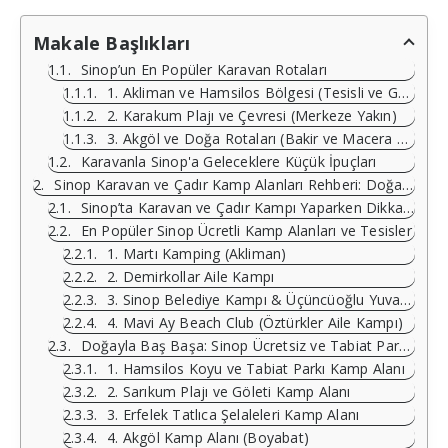
Makale Başlıkları
Sinop’un En Popüler Karavan Rotaları
1. Akliman ve Hamsilos Bölgesi (Tesisli ve Güvenli)
2. Karakum Plajı ve Çevresi (Merkeze Yakın)
3. Akgöl ve Doğa Rotaları (Bakir ve Macera Odaklı)
Karavanla Sinop'a Geleceklere Küçük İpuçları
Sinop Karavan ve Çadır Kamp Alanları Rehberi: Doğanın Kalbine Yolculuk
Sinop’ta Karavan ve Çadır Kampı Yaparken Dikkat Edilmesi Gerekenler
En Popüler Sinop Ücretli Kamp Alanları ve Tesisler
1. Martı Kamping (Akliman)
2. Demirkollar Aile Kampı
3. Sinop Belediye Kampı & Üçüncüoğlu Yuvam Tatil Köyü
4. Mavi Ay Beach Club (Öztürkler Aile Kampı)
Doğayla Baş Başa: Sinop Ücretsiz ve Tabiat Parkı Kamp Alanları
1. Hamsilos Koyu ve Tabiat Parkı Kamp Alanı
2. Sarıkum Plajı ve Göleti Kamp Alanı
3. Erfelek Tatlıca Şelaleleri Kamp Alanı
4. Akgöl Kamp Alanı (Boyabat)