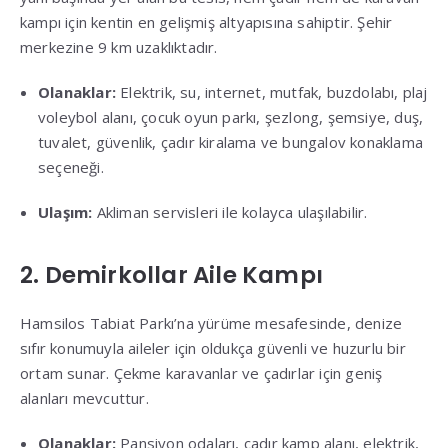
kampı için kentin en gelişmiş altyapısına sahiptir
.
Şehir
merkezine 9 km uzaklıktadır
.
Olanaklar:
Elektrik, su, internet, mutfak, buzdolabı, plaj
voleybol alanı, çocuk oyun parkı, şezlong, şemsiye, duş,
tuvalet, güvenlik, çadır kiralama ve bungalov konaklama
seçeneği
.
Ulaşım:
Akliman servisleri ile kolayca ulaşılabilir
.
2. Demirkollar Aile Kampı
Hamsilos Tabiat Parkı’na yürüme mesafesinde, denize
sıfır konumuyla aileler için oldukça güvenli ve huzurlu bir
ortam sunar
.
Çekme karavanlar ve çadırlar için geniş
alanları mevcuttur
.
Olanaklar:
Pansiyon odaları, çadır kamp alanı, elektrik,