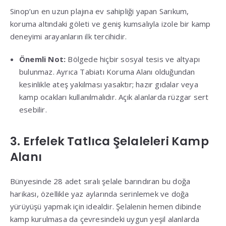
Sinop’un en uzun plajına ev sahipliği yapan Sarıkum,
koruma altındaki göleti ve geniş kumsalıyla izole bir kamp
deneyimi arayanların ilk tercihidir
.
Önemli Not:
Bölgede hiçbir sosyal tesis ve altyapı
bulunmaz
.
Ayrıca Tabiatı Koruma Alanı olduğundan
kesinlikle ateş yakılması yasaktır; hazır gıdalar veya
kamp ocakları kullanılmalıdır
.
Açık alanlarda rüzgar sert
esebilir
.
3. Erfelek Tatlıca Şelaleleri Kamp
Alanı
Bünyesinde 28 adet sıralı şelale barındıran bu doğa
harikası, özellikle yaz aylarında serinlemek ve doğa
yürüyüşü yapmak için idealdir
.
Şelalenin hemen dibinde
kamp kurulmasa da çevresindeki uygun yeşil alanlarda