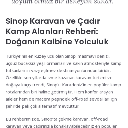
doyum olmaz bir deneyim sunar.
Sinop Karavan ve Çadır
Kamp Alanları Rehberi:
Doğanın Kalbine Yolculuk
Türkiye’nin en kuzey ucu olan Sinop; masmavi denizi,
uçsuz bucaksız yeşil ormanları ve sakin atmosferiyle kamp
tutkunlarının vazgeçilmez destinasyonlarından biridir
.
Özellikle son yıllarda ivme kazanan karavan turizmi ve
doğaya kaçış trendi, Sinop’u Karadeniz’in en popüler kamp
rotalarından biri haline getirmiştir
.
Hem konfor arayan
aileler hem de macera peşindeki off-road sevdalıları için
şehirde pek çok alternatif mevcuttur
.
Bu rehberimizde, Sinop’ta çekme karavan, off-road
karavan veya çadırınızla konaklayabileceğiniz en popüler