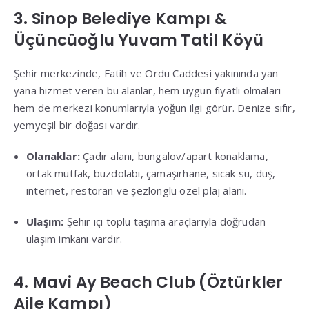
3. Sinop Belediye Kampı &
Üçüncüoğlu Yuvam Tatil Köyü
Şehir merkezinde, Fatih ve Ordu Caddesi yakınında yan
yana hizmet veren bu alanlar, hem uygun fiyatlı olmaları
hem de merkezi konumlarıyla yoğun ilgi görür
.
Denize sıfır,
yemyeşil bir doğası vardır
.
Olanaklar:
Çadır alanı, bungalov/apart konaklama,
ortak mutfak, buzdolabı, çamaşırhane, sıcak su, duş,
internet, restoran ve şezlonglu özel plaj alanı
.
Ulaşım:
Şehir içi toplu taşıma araçlarıyla doğrudan
ulaşım imkanı vardır
.
4. Mavi Ay Beach Club (Öztürkler
Aile Kampı)