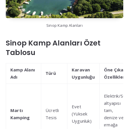
Sinop Kamp Alanları
Sinop Kamp Alanları Özet
Tablosu
Kamp Alanı
Karavan
Öne Çıkan
Türü
Adı
Uygunluğu
Özellikleri
Elektrik/Su
altyapısı
Evet
Martı
Ücretli
tam,
(Yüksek
Kamping
Tesis
denize ve
Uygunluk)
ırmağa