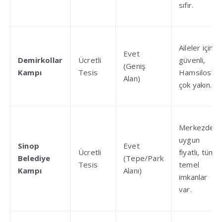
sıfır
.
Aileler için
Evet
Demirkollar
Ücretli
güvenli,
(Geniş
Kampı
Tesis
Hamsilos’a
Alan)
çok yakın
.
Merkezde,
uygun
Sinop
Evet
Ücretli
fiyatlı, tüm
Belediye
(Tepe/Park
Tesis
temel
Kampı
Alanı)
imkanlar
var
.