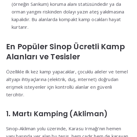
(örneğin Sarıkum) koruma alanı statüsündedir ya da
orman yangını riskinden dolayı yazın ateş yakılmasına
kapalıdır
.
Bu alanlarda kompakt kamp ocakları hayat
kurtarır
.
En Popüler Sinop Ücretli Kamp
Alanları ve Tesisler
Özellikle ilk kez kamp yapacaklar, çocuklu aileler ve temel
altyapı ihtiyaçlarına (elektrik, duş, internet) doğrudan
erişmek isteyenler için kontrollü alanlar en güvenli
tercihtir
.
1. Martı Kamping (Akliman)
Sinop-Akliman yolu üzerinde, Karasu Irmağı’nın hemen
yanı başında yer alan bu tesis, hem çadır hem de karavan