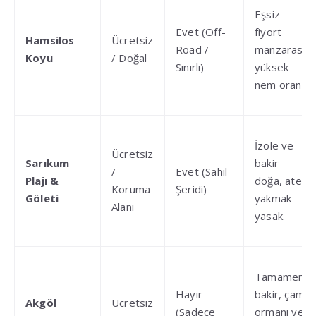
Eşsiz
Evet (Off-
fiyort
Hamsilos
Ücretsiz
Road /
manzarası,
Koyu
/ Doğal
Sınırlı)
yüksek
nem oranı
.
İzole ve
Ücretsiz
Sarıkum
bakir
/
Evet (Sahil
Plajı &
doğa, ateş
Koruma
Şeridi)
Göleti
yakmak
Alanı
yasak
.
Tamamen
Hayır
bakir, çam
Akgöl
Ücretsiz
(Sadece
ormanı ve