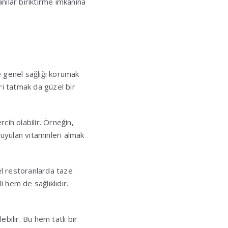
nılar biriktirme imkanına
e genel sağlığı korumak
i tatmak da güzel bir
cih olabilir. Örneğin,
duyulan vitaminleri almak
el restoranlarda taze
 hem de sağlıklıdır.
bilir. Bu hem tatlı bir