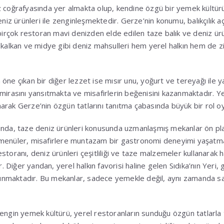
 coğrafyasında yer almakta olup, kendine özgü bir yemek kültürü
eniz ürünleri ile zenginleşmektedir. Gerze’nin konumu, balıkçılık a
 birçok restoran mavi denizden elde edilen taze balık ve deniz ür
 kalkan ve midye gibi deniz mahsulleri hem yerel halkın hem de ziy
ne çıkan bir diğer lezzet ise mısır unu, yoğurt ve tereyağı ile ya
mirasını yansıtmakta ve misafirlerin beğenisini kazanmaktadır. Ye
arak Gerze’nin özgün tatlarını tanıtma çabasında büyük bir rol o
ında, taze deniz ürünleri konusunda uzmanlaşmış mekanlar ön pla
 menüler, misafirlere muntazam bir gastronomi deneyimi yaşatm
storanı, deniz ürünleri çeşitliliği ve taze malzemeler kullanarak 
ir. Diğer yandan, yerel halkın favorisi haline gelen Sıdıka’nın Yeri
e sunmaktadır. Bu mekanlar, sadece yemekle değil, aynı zamanda 
engin yemek kültürü, yerel restoranların sunduğu özgün tatlarla 