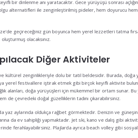
yifli bir dinlenme anı yaratacaktır. Gece yürüyüşü sonrası açlığın
i dolgu alternatifleri ile zenginleştirilmiş pideler, hem doyurucu he
erze’de geçireceğiniz gün boyunca hem yerel lezzetleri tatma fır
ı oluşturmuş olacaksınız.
pılacak Diğer Aktiviteler
ve kültürel zenginlikleriyle dolu bir tatil beldesidir. Burada, doğa
ya yerel festivallere iştirak etmek gibi birçok keyifli aktivite bul
lık alanları, doğa yürüyüşleri için mükemmel bir ortam sunar. Bu
em de çevredeki doğal güzelliklerin tadını çıkarabilirsiniz.
ı da yaz aylarında oldukça rağbet görmektedir. Denizin ve güneşin 
larına da ev sahipliği yapmaktadır. Jet ski, kano ve dalış gibi aktivi
erinde ferahlayabilirsiniz. Plajlarda ayrıca beach volley gibi sosyal