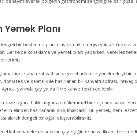
tları deneyimleyerek bölgenin gastronomi zenginliğine dair güzel a
n Yemek Planı
e dengeli bir beslenme planı oluşturmak, enerjiyi yüksek tutmak v
dir. Gerze’de konaklama ve yemek planı yaparken, yerel lezzetler
erilerimiz.
amak için, sabah kahvaltısında yerel ürünlere yönelmek iyi bir ter
 domates ve salatalık ile hazırlanan bir kahvaltı sofrası, ihtiyaç 
. Ayrıca, yanında çay ya da filtre kahve tercih edilebilir.
in taze ızgara balık langarları mükemmel bir seçenek sunar. Yer
eflerin elinden hazırlanarak sunulmaktadır. Bu yemek, hem lezzetli
ı alarak dengeli bir öğün oluşturabilirsiniz.
erel kahvehanelerde sunulan çay eşliğinde helva ikramı tercih edile