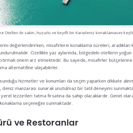
e Otelleri ile sakin, huzurlu ve keyifli bir Karadeniz konaklamasını keşf
rini değerlendirirken, misafirlerin konaklama süreleri, aradıkları
ndurulmalıdır. Özellikle yaz aylarında, bölgedeki otellerin yoğun
ırmak önem arz etmektedir. Bu sayede, misafirler bütçelerine u
ma alternatifine ulaşabilirler.
n sunduğu hizmetler ve konumları da seçim yaparken dikkate alınma
, deniz manzarası sunarak unutulmaz bir tatil deneyimi sunmaktad
 yerel lezzetleri tatma fırsatına da sahip olacaklardır. Genel olara
ü konaklama seçeneğini sunmaktadır.
rü ve Restoranlar