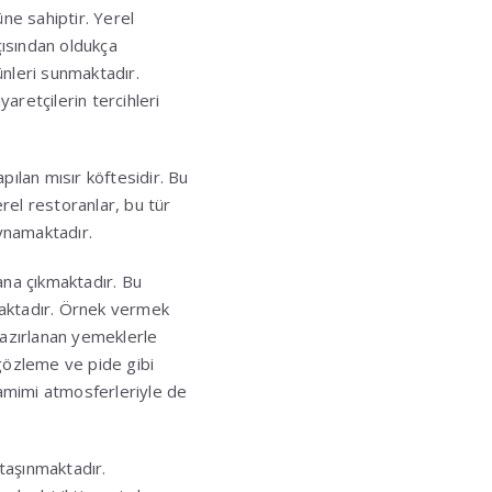
ne sahiptir. Yerel
çısından oldukça
ünleri sunmaktadır.
aretçilerin tercihleri
pılan mısır köftesidir. Bu
rel restoranlar, bu tür
ynamaktadır.
na çıkmaktadır. Bu
aktadır. Örnek vermek
hazırlanan yemeklerle
, gözleme ve pide gibi
samimi atmosferleriyle de
taşınmaktadır.