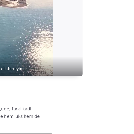
atil deneyimi
ede, farklı tatil
göre hem lüks hem de