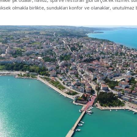
ellikle şık odalar, havuz, spa ve restoran gibi birçok ek hizmet su
yüksek olmakla birlikte, sundukları konfor ve olanaklar, unutulmaz 