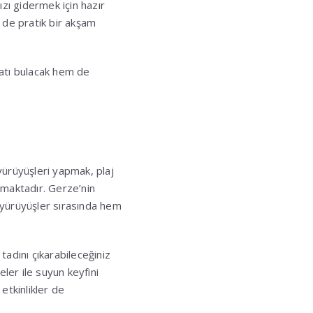
ızı gidermek için hazır
m de pratik bir akşam
satı bulacak hem de
 yürüyüşleri yapmak, plaj
unmaktadır. Gerze’nin
 yürüyüşler sırasında hem
tadını çıkarabileceğiniz
teler ile suyun keyfini
 etkinlikler de