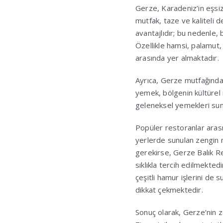
Gerze, Karadeniz’in eşsiz
mutfak, taze ve kaliteli d
avantajlıdır; bu nedenle,
Özellikle hamsi, palamut,
arasında yer almaktadır.
Ayrıca, Gerze mutfağında ö
yemek, bölgenin kültürel 
geleneksel yemekleri sun
Popüler restoranlar aras
yerlerde sunulan zengin
gerekirse, Gerze Balık Re
sıklıkla tercih edilmekted
çeşitli hamur işlerini d
dikkat çekmektedir.
Sonuç olarak, Gerze’nin z