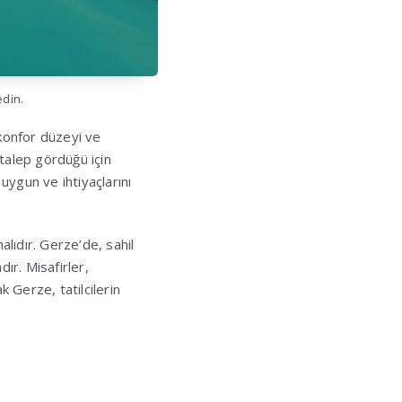
edin.
 konfor düzeyi ve
 talep gördüğü için
ygun ve ihtiyaçlarını
lıdır. Gerze’de, sahil
ır. Misafirler,
k Gerze, tatilcilerin