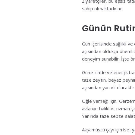
Ziyaretçiler, bu eşsiz ta
sahip olmaktadırlar.
Günün Ruti
Gün içerisinde sağlıklı v
açısından oldukça önemli
deneyim sunabilir. İşte ön
Güne zinde ve enerjik başl
taze zeytin, beyaz peynir,
açısından yararlı olacaktır
Öğle yemeği için, Gerze’n
avlanan balıklar, uzman ş
Yanında taze sebze salatas
Akşamüstü çayı için ise, y