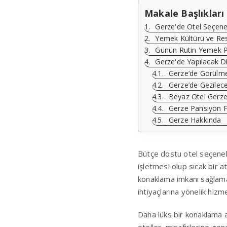
Makale Başlıkları
Gerze'de Otel Seçene
Yemek Kültürü ve Res
Günün Rutin Yemek P
Gerze'de Yapılacak Di
Gerze’de Görülme
Gerze’de Gezilece
Beyaz Otel Gerz
Gerze Pansiyon Fi
Gerze Hakkında
Bütçe dostu otel seçenekl
işletmesi olup sıcak bir a
konaklama imkanı sağlamak
ihtiyaçlarına yönelik hiz
Daha lüks bir konaklama ar