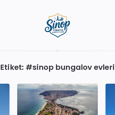
Etiket: #
sinop bungalov evleri