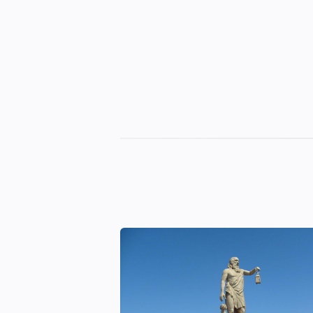
Sinop
Otelleri
|
En
İyi
Konaklama
Seçenekleri